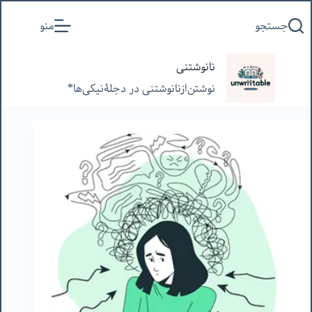
پرش
جستجو
منو
به
محتوا
نانوشتنی
نوشتن‌از‌نانوشتنی‌ در‌ دجلۀنیکی‌ها*