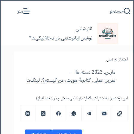
پرش
جستجو
منو
به
محتوا
نانوشتنی
نوشتن‌از‌نانوشتنی‌ در‌ دجلۀنیکی‌ها*
اعتماد به نفس
مارس, 2023 دسته ها
تمرین عملی
,
کتابچهٔ هویت، من کیستم؟
,
لینک‌ها
این نوشته را به اشتراک بگذار! (تو نیکی میکن و در دجله انداز)