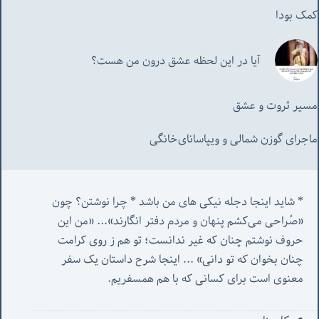
کمک بودا
آیا در این لحظه عشق درون من هست؟
مسیر ثروت و عشق
ماجرای گوزن شمالی و‌ ویپاسانای‌خانگی
* شاید اینجا دجله نیکی های من باشد * چرا نوشتن؟ چون 
«صُراحی می‌کشم پنهان‌ و مردم‌ دفتر انگارند»... «
من این 
حروف نوشتم چنان که غیر ندانست؛ تو هم ز روی کرامت 
چنان بخوان که تو دانی» ...
 اینجا شرح داستان یک سفر 
معنوی است برای کسانی که با هم همسفریم. 