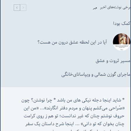
برخی نوشته‌های اخیر
کمک بودا
آیا در این لحظه عشق درون من هست؟
مسیر ثروت و عشق
ماجرای گوزن شمالی و‌ ویپاسانای‌خانگی
* شاید اینجا دجله نیکی های من باشد * چرا نوشتن؟ چون 
«صُراحی می‌کشم پنهان‌ و مردم‌ دفتر انگارند»... «
من این 
حروف نوشتم چنان که غیر ندانست؛ تو هم ز روی کرامت 
چنان بخوان که تو دانی» ...
 اینجا شرح داستان یک سفر 