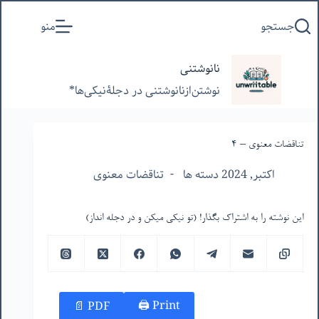
پرش
جستجو
منو
به
محتوا
نانوشتنی
نوشتن‌از‌نانوشتنی‌ در‌ دجلۀنیکی‌ها*
تناقضات معنوی – ۴
اکتبر, 2024 دسته ها
تناقضات معنوی
این نوشته را به اشتراک بگذار! (تو نیکی میکن و در دجله انداز)
Print 🖨
PDF 📄