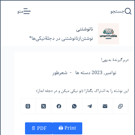
پرش
جستجو
منو
به
محتوا
نانوشتنی
نوشتن‌از‌نانوشتنی‌ در‌ دجلۀنیکی‌ها*
دربرگیرندۀ بدیهی!
نوامبر, 2023 دسته ها
شعرطور
این نوشته را به اشتراک بگذار! (تو نیکی میکن و در دجله انداز)
Print 🖨
PDF 📄