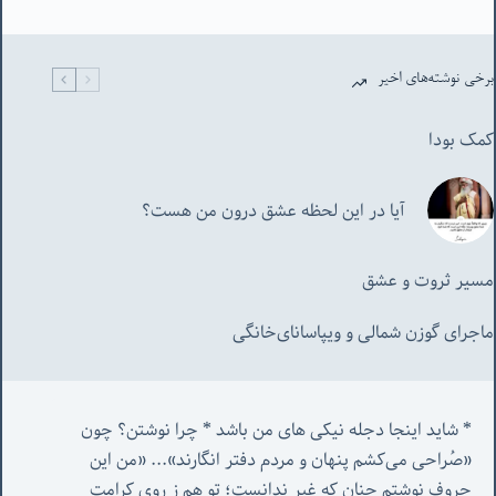
برخی نوشته‌های اخیر
کمک بودا
آیا در این لحظه عشق درون من هست؟
مسیر ثروت و عشق
ماجرای گوزن شمالی و‌ ویپاسانای‌خانگی
* شاید اینجا دجله نیکی های من باشد * چرا نوشتن؟ چون 
«صُراحی می‌کشم پنهان‌ و مردم‌ دفتر انگارند»... «
من این 
حروف نوشتم چنان که غیر ندانست؛ تو هم ز روی کرامت 