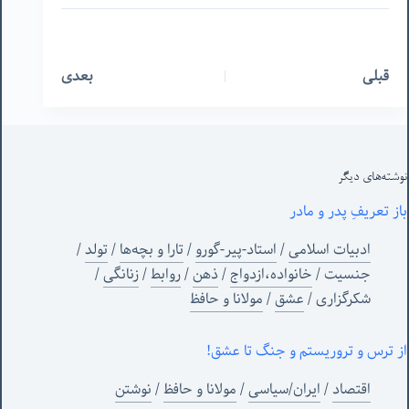
قبلی
بعدی
نوشته‌های‌ دیگر
باز تعریفِ پدر و مادر
ادبیات اسلامی
/
استاد-پیر-گورو
/
تارا و بچه‌ها
/
تولد
/
جنسیت
/
خانواده،ازدواج
/
ذهن
/
روابط
/
زنانگی
/
شکرگزاری
/
عشق
/
مولانا و حافظ
از ترس و تروریستم و جنگ تا عشق!
اقتصاد
/
ایران/سیاسی
/
مولانا و حافظ
/
نوشتن