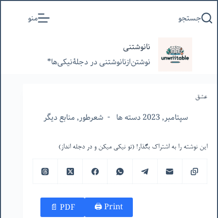
پرش
جستجو
منو
به
محتوا
نانوشتنی
نوشتن‌از‌نانوشتنی‌ در‌ دجلۀنیکی‌ها*
عشق
سپتامبر, 2023 دسته ها
شعرطور
,
منابع دیگر
این نوشته را به اشتراک بگذار! (تو نیکی میکن و در دجله انداز)
Print 🖨
PDF 📄