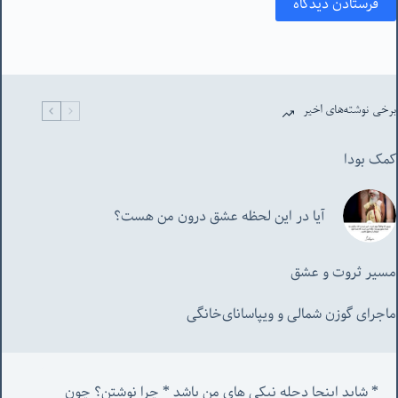
فرستادن دیدگاه
برخی نوشته‌های اخیر
کمک بودا
آیا در این لحظه عشق درون من هست؟
مسیر ثروت و عشق
ماجرای گوزن شمالی و‌ ویپاسانای‌خانگی
* شاید اینجا دجله نیکی های من باشد * چرا نوشتن؟ چون 