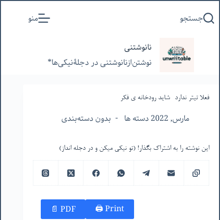
پرش
جستجو
منو
به
محتوا
نانوشتنی
نوشتن‌از‌نانوشتنی‌ در‌ دجلۀنیکی‌ها*
فعلا تیتر ندارد- شاید رودخانه ‌ی فکر
مارس, 2022 دسته ها
بدون دسته‌بندی
این نوشته را به اشتراک بگذار! (تو نیکی میکن و در دجله انداز)
Print 🖨
PDF 📄