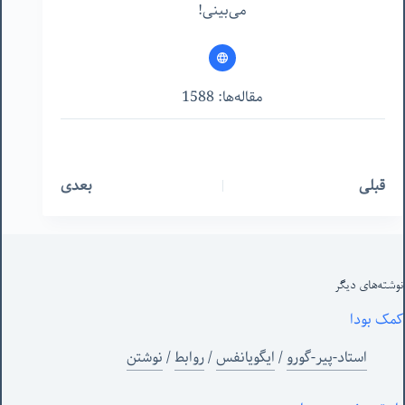
می‌بینی!
مقاله‌ها: 1588
قبلی
بعدی
نوشته‌های‌ دیگر
کمک بودا
استاد-پیر-گورو
/
ایگویانفس
/
روابط
/
نوشتن