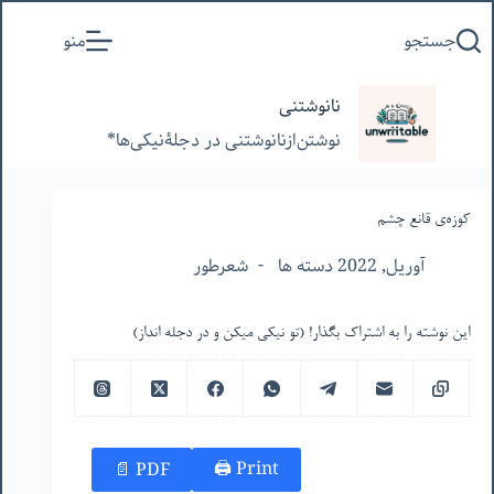
پرش
جستجو
منو
به
محتوا
نانوشتنی
نوشتن‌از‌نانوشتنی‌ در‌ دجلۀنیکی‌ها*
کوزه‌ی قانع چشم
آوریل, 2022 دسته ها
شعرطور
این نوشته را به اشتراک بگذار! (تو نیکی میکن و در دجله انداز)
Print 🖨
PDF 📄