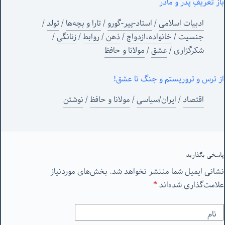
باز تعریفِ پدر و مادر
ادبیات اسلامی
/
استاد-پیر-گورو
/
تارا و بچه‌ها
/
تولد
/
جنسیت
/
خانواده،ازدواج
/
ذهن
/
روابط
/
زنانگی
/
شکرگزاری
/
عشق
/
مولانا و حافظ
از ترس و تروریستم و جنگ تا عشق!
اقتصاد
/
ایران/سیاسی
/
مولانا و حافظ
/
نوشتن
پاسخی بگذارید
نشانی ایمیل شما منتشر نخواهد شد.
بخش‌های موردنیاز
علامت‌گذاری شده‌اند
*
نام