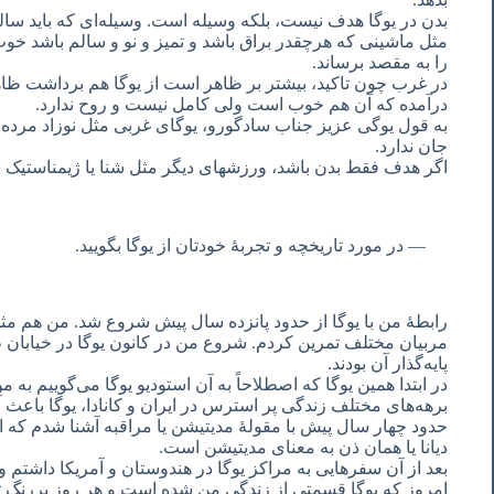
بدن در یوگا هدف نیست، بلکه وسیله است. وسیله‌ای که باید سالم 
مثل ماشینی که هرچقدر براق باشد و تمیز و نو و سالم باشد خوب ا
را به مقصد برساند.
در غرب چون تاکید، بیشتر بر ظاهر است از یوگا هم برداشت
درآمده که آن هم خوب است ولی کامل نیست و روح ندارد.
به قول یوگی عزیز جناب سادگورو، یوگای غربی مثل نوزاد مرده 
جان ندارد.
اگر هدف فقط بدن باشد، ورزشهای دیگر مثل شنا یا ژیمناستیک ش
در مورد تاریخچه و تجربۀ خودتان از یوگا بگویید.
رابطۀ من با یوگا از حدود پانزده سال پیش شروع شد. من هم مثل
مربیان مختلف تمرین کردم. شروع من در کانون یوگا در خیابان
پایه‌گذار آن بودند.
در ابتدا همین یوگا که اصطلاحاً به آن استودیو یوگا می‌گوییم به
برهه‌های مختلف زندگی پر استرس در ایران و کانادا، یوگا باع
حدود چهار سال پیش با مقولۀ مدیتیشن یا مراقبه آشنا شدم که 
دیانا یا همان ذن به معنای مدیتیشن است.
بعد از آن سفرهایی به مراکز یوگا در هندوستان و آمریکا داشتم و
امروز که یوگا قسمتی از زندگی من شده است و هر روز پررنگ تر