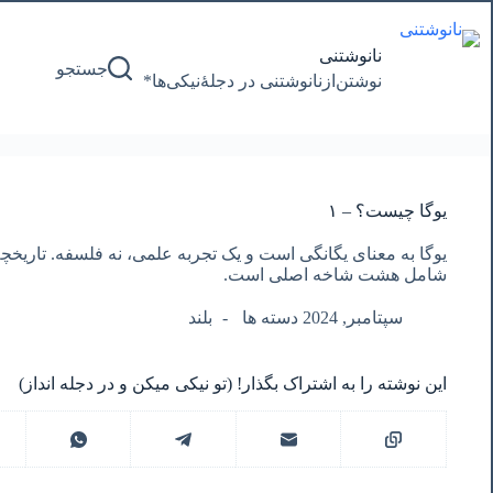
پرش
به
محتوا
نانوشتنی
جستجو
نوشتن‌از‌نانوشتنی‌ در‌ دجلۀنیکی‌ها*
یوگا چیست؟ – ١
یوگا به معنای یگانگی است و یک تجربه علمی، نه فلسفه. تاریخچ
شامل هشت شاخه اصلی است.
سپتامبر, 2024 دسته ها
بلند
این نوشته را به اشتراک بگذار! (تو نیکی میکن و در دجله انداز)