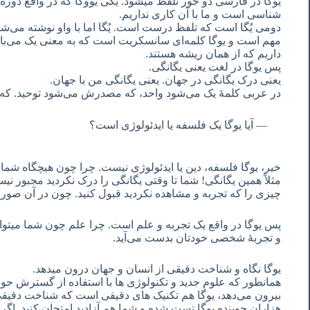
یوگا در فارسی دو جور تلفظ میشود. یکی یووگا که در واقع دوره‌
شناسی است و ما با آن کاری نداریم.
دومی یُگا است که تلفظ درست است. یُگا اما با واو نوشته می‌
مهم است و یوگا کلمه‌ای سانسکریت است که به معنی یک می‌باشد
داریم که از همان ریشه هستند.
پس یوگا در لغت یعنی یگانگی.
یعنی درک یگانگی در جهان. یعنی یگانگی من با جهان.
در عربی کلمۀ یک می‌شود واحد، که مصدرش می‌شود توحید. که ب
آیا یوگا یک فلسفه یا ایدئولوژی است؟
خیر، یوگا فلسفه، دین یا ایدئولوژی نیست. چرا چون هیچگاه شما ر
مثلاً همین یگانگی! شما تا وقتی یگانگی را درک نکردید مجبور ن
چیزی را که تجربه و مشاهده نکردید قبول کنید. چون در آن صور
پس یوگا در واقع یک تجربه و علم است. چرا علم چون شما میتوانی
و تجربۀ شخصی خودتان بدست می‌آید.
یوگا نگاه و شناخت دقیقی از انسان و جهان درون میدهد.
همانطور که علوم جدید و تکنولوژی ها با استفاده از گسترش حو
بیرون می‌دهد، یوگا هم تکنیک های دقیقی است که شناخت دقیقی 
هزاران جوینده یوگا تست شده و شما هم آزادید امتحان کنید. اگر ب