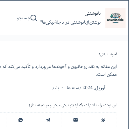
پرش
به
نانوشتنی
جستجو
محتوا
نوشتن‌از‌نانوشتنی‌ در‌ دجلۀنیکی‌ها*
آخوند نباش!
این مقاله به نقد روحانیون و آخوندها می‌پردازد و تأکید می‌کند که
ممکن است.
آوریل, 2024 دسته ها
بلند
این نوشته را به اشتراک بگذار! (تو نیکی میکن و در دجله انداز)