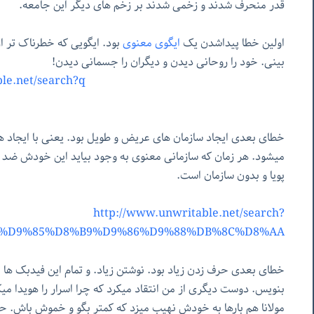
قدر منحرف شدند و زخمی شدند بر زخم های دیگر این جامعه.
اولین خطا پیداشدن یک
ایگوی معنوی
بود. ایگویی که خطرناک تر ا
بینی. خود را روحانی دیدن و دیگران را جسمانی دیدن!
ritable.net/search?q
خطای بعدی ایجاد سازمان های عریض و طویل بود. یعنی با ایجاد ه
میشود. هر زمان که سازمانی معنوی به وجود بیاید این خودش ض
پویا و بدون سازمان است.
http://www.unwritable.net/search?
=%D9%85%D8%B9%D9%86%D9%88%DB%8C%D8%AA
خطای بعدی حرف زدن زیاد بود. نوشتن زیاد. و تمام این فیدبک ها 
بنویس. دوست دیگری از من انتقاد میکرد که چرا اسرار را هویدا 
مولانا هم بارها به خودش نهیب میزد که کمتر بگو و خموش باش. حا