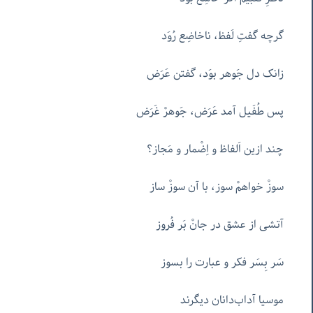
گرچه گفتِ لَفظ، ناخاضِع رُوَد
زانک دل جَوهر بوَد، گفتن عَرَض
پس طُفَیل آمد عَرَض، جَوهرْ غَرَض
چند ازین اَلفاظ و اِضْمار و مَجاز؟
سوزْ خواهمْ سوز، با آن سوزْ ساز
آتشی از عشق در جانْ بَر فُروز
سَر بِسَر فکر و عبارت را بسوز
موسیا آداب‌دانان دیگرند