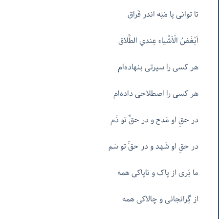
تا توانی پا مَنِه اندر فَراق
اَبْغَضُ الْاَشْیاء عِندي الطَّلاق
هر کسی را سیرتی بنهاده‌ام
هر کسی را اصطلاحی داده‌ام
در حقِ او مَدح و در حقِّ تو ذَم
در حقِ او شَهد و در حقِّ تو سَم
ما بَری از پاک و ناپاکی همه
از گِرانجانی و چالاکی همه