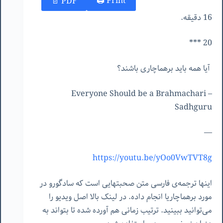
Print 🖨
PDF 📄
16 دقیقه.
20 ***
آیا همه باید برهماچاری باشند؟
Everyone Should be a Brahmachari –
Sadhguru
—
https://youtu.be/yOo0VwTVT8g
اینها ترجمه‌ی فارسی متن صحبتهایی است که سادگورو در
مورد برهماچاریا انجام داده. در لینک بالا اصل ویدیو را
می‌توانید ببینید. ترتیب زمانی هم آورده شده تا بتواند به