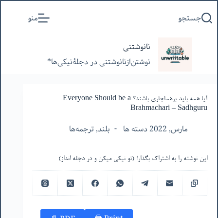
پرش
جستجو
منو
به
محتوا
نانوشتنی
نوشتن‌از‌نانوشتنی‌ در‌ دجلۀنیکی‌ها*
آیا همه باید برهماچاری باشند؟ Everyone Should be a
Brahmachari – Sadhguru
مارس, 2022 دسته ها
بلند
,
ترجمه‌ها
این نوشته را به اشتراک بگذار! (تو نیکی میکن و در دجله انداز)