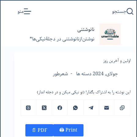
پرش
جستجو
منو
به
محتوا
نانوشتنی
نوشتن‌از‌نانوشتنی‌ در‌ دجلۀنیکی‌ها*
اولین و آخرین روز
جولای, 2024 دسته ها
شعرطور
این نوشته را به اشتراک بگذار! (تو نیکی میکن و در دجله انداز)
Print 🖨
PDF 📄