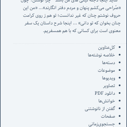
* شاید اینجا دجله نیکی های من باشد * چرا نوشتن؟ چون 
«صُراحی می‌کشم پنهان‌ و مردم‌ دفتر انگارند»... «
من این 
حروف نوشتم چنان که غیر ندانست؛ تو هم ز روی کرامت 
چنان بخوان که تو دانی» ...
 اینجا شرح داستان یک سفر 
معنوی است برای کسانی که با هم همسفریم. 
کل‌ِعناوین
خلاصه نوشته‌ها
دسته‌ها
موضوعات
ویدیوها
تصاویر
دانلود PDF
خوانش‌ها
گفتن از نانوشتنی
صفحات
جستجوی‌زمانی