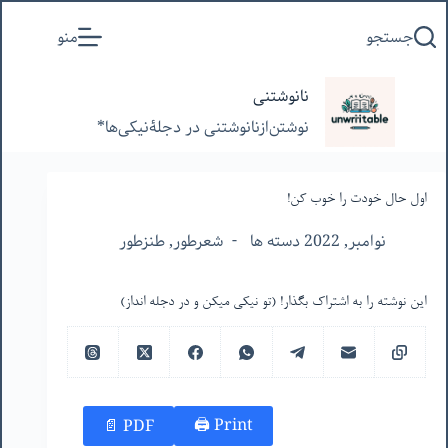
پرش
جستجو
منو
به
محتوا
نانوشتنی
نوشتن‌از‌نانوشتنی‌ در‌ دجلۀنیکی‌ها*
اول حال خودت را خوب کن!
نوامبر, 2022 دسته ها
شعرطور
,
طنزطور
این نوشته را به اشتراک بگذار! (تو نیکی میکن و در دجله انداز)
Print 🖨
PDF 📄