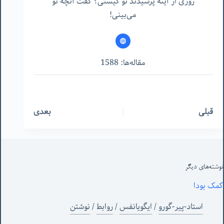
روزی از آینه پرسیدند تو کیستی؟ گفت آنچه تو
می‌بینی!
مقاله‌ها: 1588
قبلی
بعدی
نوشته‌های‌ دیگر
کمک بودا
استاد-پیر-گورو
/
ایگویانفس
/
روابط
/
نوشتن