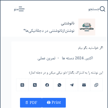
پرش
جستجو
منو
به
محتوا
نانوشتنی
نوشتن‌از‌نانوشتنی‌ در‌ دجلۀنیکی‌ها*
اگر خواستید بگو بیام
اکتبر, 2024 دسته ها
تمرین عملی
این نوشته را به اشتراک بگذار! (تو نیکی میکن و در دجله انداز)
Print 🖨
PDF 📄