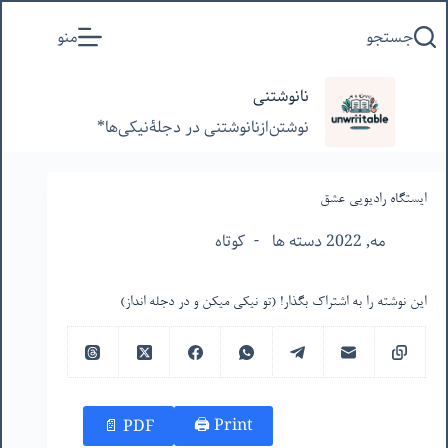
پرش
جستجو
منو
به
محتوا
نانوشتنی
نوشتن‌از‌نانوشتنی‌ در‌ دجلۀنیکی‌ها*
ایستگاه رادیویی عشق
مه, 2022 دسته ها
کوتاه
این نوشته را به اشتراک بگذار! (تو نیکی میکن و در دجله انداز)
Print 🖨
PDF 📄