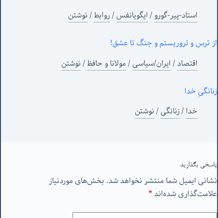
استاد-پیر-گورو
/
ایگویانفس
/
روابط
/
نوشتن
از ترس و تروریستم و جنگ تا عشق!
اقتصاد
/
ایران/سیاسی
/
مولانا و حافظ
/
نوشتن
زنانگیِ خدا
خدا
/
زنانگی
/
نوشتن
پاسخی بگذارید
نشانی ایمیل شما منتشر نخواهد شد.
بخش‌های موردنیاز
علامت‌گذاری شده‌اند
*