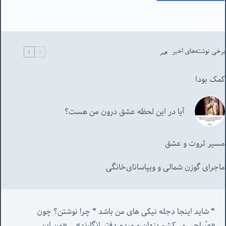
برخی نوشته‌های اخیر
کمک بودا
آیا در این لحظه عشق درون من هست؟
مسیر ثروت و عشق
ماجرای گوزن شمالی و‌ ویپاسانای‌خانگی
* شاید اینجا دجله نیکی های من باشد * چرا نوشتن؟ چون 
«صُراحی می‌کشم پنهان‌ و مردم‌ دفتر انگارند»... «
من این 