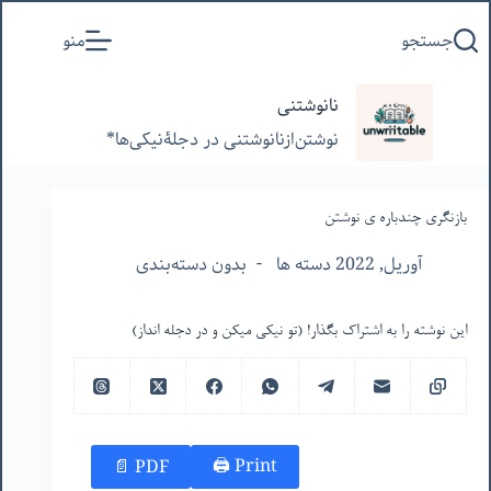
پرش
جستجو
منو
به
محتوا
نانوشتنی
نوشتن‌از‌نانوشتنی‌ در‌ دجلۀنیکی‌ها*
بازنگری چندباره ‌ی نوشتن
آوریل, 2022 دسته ها
بدون دسته‌بندی
این نوشته را به اشتراک بگذار! (تو نیکی میکن و در دجله انداز)
Print 🖨
PDF 📄