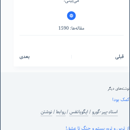
می‌بینی!
مقاله‌ها: 1590
قبلی
بعدی
نوشته‌های‌ دیگر
کمک بودا
استاد-پیر-گورو
/
ایگویانفس
/
روابط
/
نوشتن
از ترس و تروریستم و جنگ تا عشق!