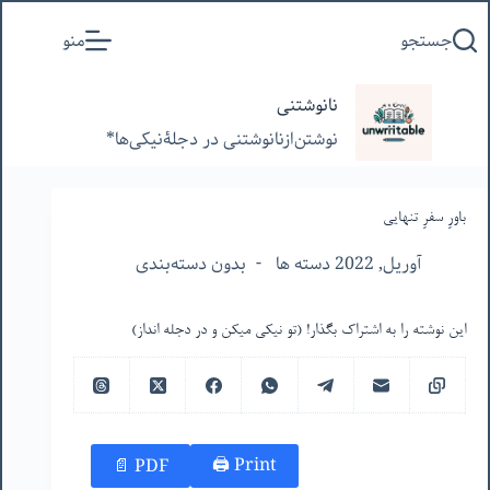
پرش
جستجو
منو
به
محتوا
نانوشتنی
نوشتن‌از‌نانوشتنی‌ در‌ دجلۀنیکی‌ها*
باورِ سفرِ تنهایی
آوریل, 2022 دسته ها
بدون دسته‌بندی
این نوشته را به اشتراک بگذار! (تو نیکی میکن و در دجله انداز)
Print 🖨
PDF 📄