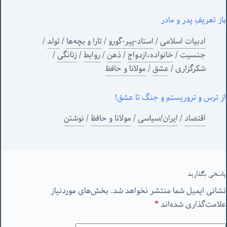
باز تعریفِ پدر و مادر
ادبیات اسلامی
/
استاد-پیر-گورو
/
تارا و بچه‌ها
/
تولد
/
جنسیت
/
خانواده،ازدواج
/
ذهن
/
روابط
/
زنانگی
/
شکرگزاری
/
عشق
/
مولانا و حافظ
از ترس و تروریستم و جنگ تا عشق!
اقتصاد
/
ایران/سیاسی
/
مولانا و حافظ
/
نوشتن
پاسخی بگذارید
نشانی ایمیل شما منتشر نخواهد شد.
بخش‌های موردنیاز
علامت‌گذاری شده‌اند
*