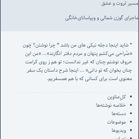
مسیر ثروت و عشق
ماجرای گوزن شمالی و‌ ویپاسانای‌خانگی
* شاید اینجا دجله نیکی های من باشد * چرا نوشتن؟ چون 
«صُراحی می‌کشم پنهان‌ و مردم‌ دفتر انگارند»... «
من این 
حروف نوشتم چنان که غیر ندانست؛ تو هم ز روی کرامت 
چنان بخوان که تو دانی» ...
 اینجا شرح داستان یک سفر 
معنوی است برای کسانی که با هم همسفریم. 
کل‌ِعناوین
خلاصه نوشته‌ها
دسته‌ها
موضوعات
ویدیوها
تصاویر