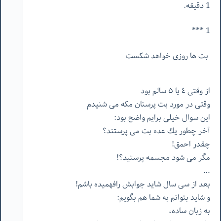
1 دقیقه.
1 ***
بت
ها
روزى
خواهد
شكست
از
وقتى
٤
يا
٥
سالم
بود
وقتى
در
مورد
بت
پرستان
مكه
مى
شنيدم
اين
سوال
خيلى
برايم
واضح
بود
:
آخر
چطور
يك
عده
بت
مى
پرستند؟
چقدر
احمق
!
مگر
مى
شود
مجسمه
پرستيد؟
!
…
بعد
از
سى
سال
شايد
جوابش
رافهميده
باشم
!
و
شايد
بتوانم
به
شما
هم
بگويم
:
به
زبان
ساده،