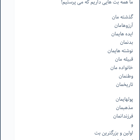
ما
همه
بت
هايى
داريم
كه
مى
پرستيم
!
گذشته
مان
آرزوهامان
ايده
هايمان
بدنمان
نوشته
هايمان
قبيله
مان
خانواده
مان
وطنمان
تاريخمان
پولهايمان
مذهبمان
فرزندانمان
و
اولين
و
بزرگترين
بت