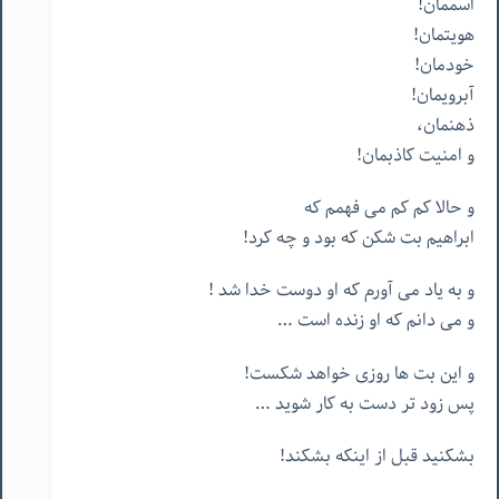
اسممان
!
هويتمان
!
خودمان
!
آبرويمان
!
ذهنمان،
و
امنيت
كاذبمان
!
و
حالا
كم
كم
مى
فهمم
كه
ابراهيم
بت
شكن
كه
بود
و
چه
كرد
!
و
به
ياد
مى
آورم
كه
او
دوست
خدا
شد
!
و
مى
دانم
كه
او
زنده
است
…
و
اين
بت
ها
روزى
خواهد
شكست
!
پس
زود
تر
دست
به
كار
شويد
…
بشكنيد
قبل
از
اينكه
بشكند
!