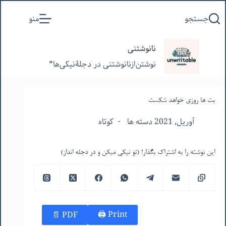
پرش
جستجو
منو
به
محتوا
نانوشتنی
نوشتن‌از‌نانوشتنی‌ در‌ دجلۀنیکی‌ها*
بت ها روزى خواهد شكست
آوریل, 2021 دسته ها
کوتاه
این نوشته را به اشتراک بگذار! (تو نیکی میکن و در دجله انداز)
Print 🖨
PDF 📄