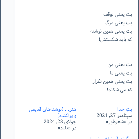
بت يعنى توقف
بت يعنى مرگ
بت يعنى همين نوشته
كه بايد شكستش!
بت يعنى من
بت يعنى ما
بت يعنى همين تكرار
كه مى شكند
!
بتِ خدا
هنر… (نوشته‌های قدیمی
سپتامبر 27, 2021
و پراکنده)
در «شعرطور»
جولای 23, 2024
در «بلند»