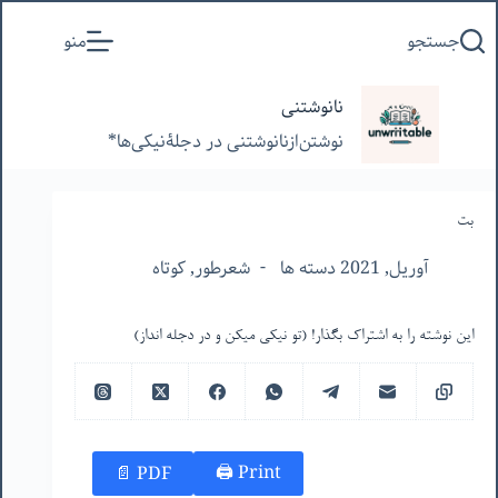
پرش
جستجو
منو
به
محتوا
نانوشتنی
نوشتن‌از‌نانوشتنی‌ در‌ دجلۀنیکی‌ها*
بت
آوریل, 2021 دسته ها
شعرطور
,
کوتاه
این نوشته را به اشتراک بگذار! (تو نیکی میکن و در دجله انداز)
Print 🖨
PDF 📄