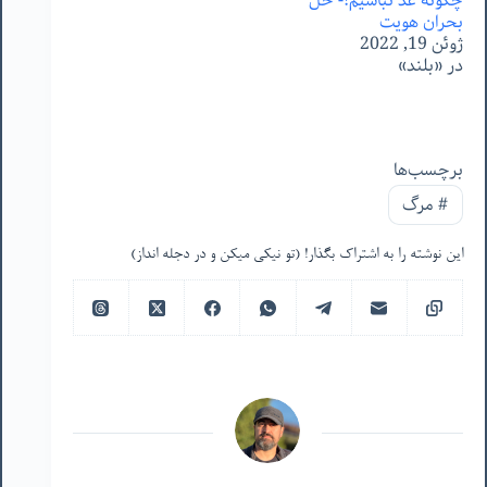
چگونه غُد نباشیم!- حل
بحران هویت
ژوئن 19, 2022
در «بلند»
برچسب‌ها
#
مرگ
این نوشته را به اشتراک بگذار! (تو نیکی میکن و در دجله انداز)