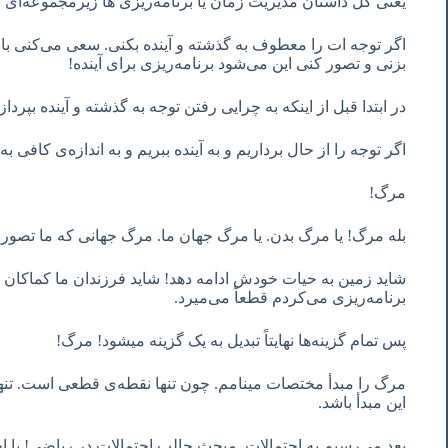
یعنی کل داستان مدیریت زمان یا برنامه‌ریزی ها زیرمجموعه‌ای 
اگر توجه ات را معطوف به گذشته و آینده بکنی. سعی می‌کنی با تک
بزنی و تصور کنی این می‌شود برنامه‌ریزی برای آینده!
در ابتدا قبل از اینکه به چرایی رفتن توجه به گذشته و آینده بپرداز
اگر توجه را از حال برداریم و به آینده ببریم و به اندازه‌ی کافی ب
مرگ!
بله مرگ! یا مرگ بدن. یا مرگ جهان ما. مرگ جهانی که ما تصور
شاید زمین به حیات خودش ادامه دهد! شاید فرزندان ما کماکان ز
برنامه‌ریزی می‌کردم قطعاً می‌میرد.
پس تمام گزینه‌ها نهایتاً تبدیل به یک گزینه میشود! مرگ!
مرگ را مبدأ مختصات مینامم. چون تنها نقطه‌ی قطعی است. تنها 
این مبدأ باشد.
بعد می‌رسیم به احتمالات. مبحث جالب احتمالات در ریاضی! با