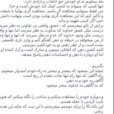
بعد میگویم نه او خودش حق انتخاب و آزادی دارد.
تنها کسی که میتواند به کسی کمک کند خودش است و خدا.
من فقط میتوانم مشاهده گر باشم. مشاهده گری نهایتا با شفقت. 
و تاکید کنم که این مشاهده گری نهایتِ بودن است ونهایت دان
حتی اگر کسی نفهمد و نداند.
براش از تائو میفرستم که «عشق واقعی بی تفاوتی به نظر میرس
درست مثل عشق خداوند که سکوت به نظر میرسد اما تنها و و
درست مثل وجود خداوند که عدم به نظر میرسد که تنها و تنها و
از من میخواهد در حیطه ی ذهن گفتگو کنم و وارد بازی فلسفی «
بست است و از نظر ذهنی تو به خودکشی میرسی.
البته کشتن ذهن که اتفاقی میمون و مبارک است و آزاد کنندۀ او
اما او دوباره با ذهن و احساسات ذهنی پاسخ میدهد.
بگذریم.
نتیجه این میشود که بیشتر و بیشتر به راه خودم امیدوار میشوم.
راه آگاهی که تنها راه تنها نجات دهنده از رنج است.
آگاهی به خود و به ذهن.
که به آگاهی به خداوند منجر میشود.
و دوباره خودم را مشاهده میکنم و ساعت را نگاه میکنم که هنو
تایپ کردنی با عجله هستم.
این تکۀ بالا را برای دوستم میفرستم با این نیت که شاید این ه
رنجی.