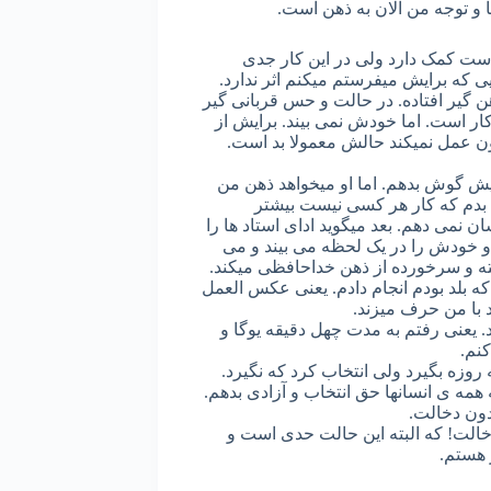
و توجه من الان به ذهن است.
ت کمک دارد ولی در این کار جدی
ی که برایش میفرستم میکنم اثر ندارد.
هن گیر افتاده. در حالت و حس قربانی گیر
کار است. اما خودش نمی بیند. برایش از
ون عمل نمیکند حالش معمولا بد است.
 گوش بدهم. اما او میخواهد ذهن من
 بدم که کار هر کسی نیست بیشتر
 نمی دهم. بعد میگوید ادای استاد ها را
 او خودش را در یک لحظه می بیند و می
سته و سرخورده از ذهن خداحافظی میکند.
که بلد بودم انجام دادم. یعنی عکس العمل
 با من حرف میزند.
د. یعنی رفتم به مدت چهل دقیقه یوگا و
کنم.
وزه بگیرد ولی انتخاب کرد که نگیرد.
 همه ی انسانها حق انتخاب و آزادی بدهم.
بدون دخالت.
الت! که البته این حالت حدی است و
ز هستم.