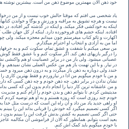
خود ذهن الان مهمترین موضوع ذهن من است. بیشترین نوشته ها 
یاد شخصی می افتم که موقتا حالش خوب نیست و از من درخواس
نیست و هرچه تشویق به مراقبه و ورزش و یوگا و خواندن کتابهای
اینکه به خودکشی فکر میکند. و اینکه در گذشته گیر افتاده. در ذ
افتاده. اینکه خشم های فروخورده دارد. اینکه از کل جهان طلب 
اکهارت و تائو کتاب میفرستم چون میدانم معجزه میکند. ولی چ
اما من به آزادی و انتخاب او احترام میگذارم.
من سعی میکنم با شفقت و عشق تمام، سکوت کنم و به حرفهایش
را درگیر بازیهای ذهن کند. اگر سکوت کنم و با عشق فقط گوش
عصبانی میشود. ولی باز من در برابر عصبانیت او هم واکنشی نشان
در نیار. و با این تهمت باز هم من عکس العملی نشان نمیدهم. و
خندد ولی دوباره به ذهن باز میگردد و به درون ذهن میرود و خ
و من با خودم میگویم من ادا در نیاروردم و فقط بهترین کاری را 
نشان ندادن در برابر ذهن. چه ذهن خودم و چه ذهن کسی که دارد
و من عاشقانه ترین کار دنیا را انجام دادم بدون این که کسی بدان
مدیتیشن کردم. تا بتوانم ذهن و بدن خودم را آرام کنم و مدیریت 
خودم چند روزی است که روزه هستم و به او هم توصیه کردم که ر
او راهی جدید یاد من داد و آن راه این است که درست مثل خدا به
اگر کسی تصمیم میگیرد که خودش را قربانی بداند این را ببینم 
حتی اگر کسی تصمیم به کشتن بدنش گرفت این را ببینم بدون دخ
بعید است بتوانم. همانطور که الان از فراموشی آن مکالمه عاج
با خودم میگویم باید کمک اش کنم.