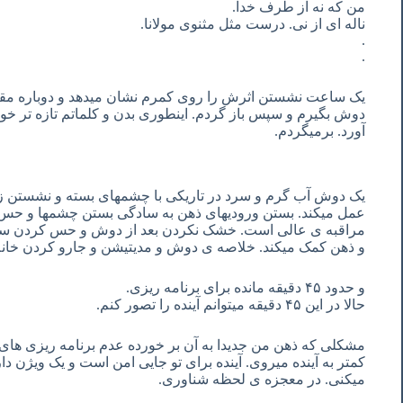
من که نه از طرف خدا.
ناله ای از نی. درست مثل مثنوی مولانا.
.
.
یک ساعت نشستن اثرش را روی کمرم نشان میدهد و دوباره مقدار
دوش بگیرم و سپس باز گردم. اینطوری بدن و کلماتم تازه تر خوا
آورد. برمیگردم.
یک دوش آب گرم و سرد در تاریکی با چشمهای بسته و نشستن ز
عمل میکند. بستن ورودیهای ذهن به سادگی بستن چشمها و ح
مراقبه ی عالی است. خشک نکردن بعد از دوش و حس کردن س
و ذهن کمک میکند. خلاصه ی دوش و مدیتیشن و جارو کردن خان
و حدود ۴۵ دقیقه مانده برای برنامه ریزی.
حالا در این ۴۵ دقیقه میتوانم آینده را تصور کنم.
مشکلی که ذهن من جدیدا به آن بر خورده عدم برنامه ریزی ها
کمتر به آینده میروی. آینده برای تو جایی امن است و یک ویژن د
میکنی. در معجزه ی لحظه شناوری.