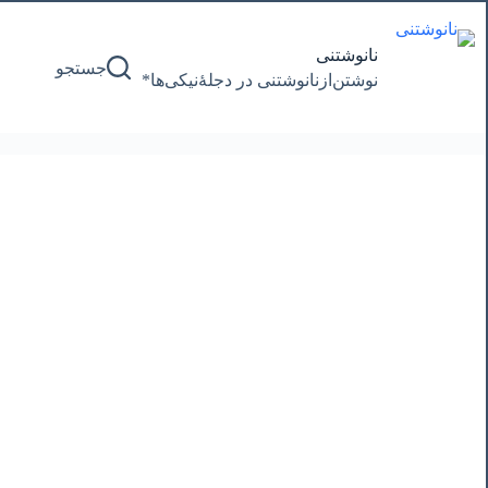
پرش
به
محتوا
نانوشتنی
جستجو
نوشتن‌از‌نانوشتنی‌ در‌ دجلۀنیکی‌ها*