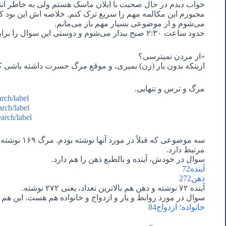
خواب دیدم در حال صحبت با ایلان ماسک هستم ولی به خاطر انتظ
مجبورم این مکالمه مهم را سریع ترک کنم. خلاصه اش این بود 
می‌شوم و از موضوعی بسیار مهم باز می‌مانم.
حدود ساعت ٢:٣٠ صبح بیدار می‌شوم و دوستی این سوال را برایم فرستاده،
«از مردن نمیترسی؟
ازینکه بدون یار (زن) بمیری، و موقع مرگ حسرت داشته باشی ک
مرگ و ترس و تنهایی.
earch/label
earch/label
/search/label
مرتبط دارد.
سوال در خودش، آینده و بالطبع ذهن را هم دارد.
آینده72
ذهن272
آینده ٧٢ نوشته و ذهن هم بالاترین تعداد، یعنی ٢٧٢ نوشته.
سوال در مورد روابط و یار و ازدواج و خانواده هم هست. این هم ٨۴ نوشته.
خانواده؛ ازدواج84