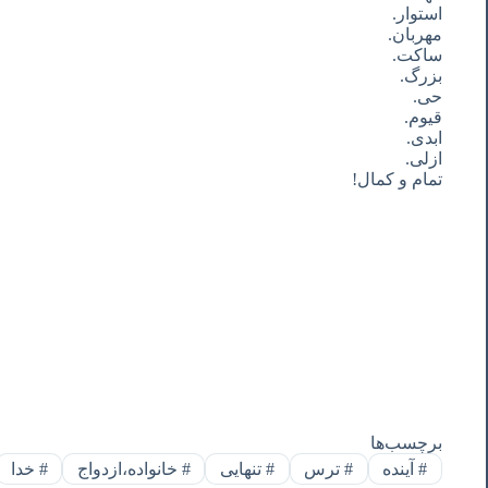
استوار.
مهربان.
ساکت.
بزرگ.
حی.
قیوم.
ابدی.
ازلی.
تمام و کمال!
برچسب‌ها
#
آینده
#
ترس
#
تنهایی
#
خانواده،ازدواج
#
خدا