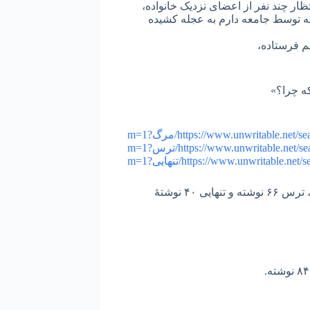
ار چند نفر از اعضای نزدیک خانواده،
که توسط جامعه دارم به عجله کشیده
ه چرا؟»
https://www.unwritable.net/s/مرگ?m=1
https://www.unwritable.net/s/ترس?m=1
https://www.unwritable.net/تنهایی?m=1
سه موضوعی که قبلاً در مورد آنها نوشته بودم. مرگ ١۶٩ نوشته، ترس ۶۶ نوشته و تنهایی ۴٠ نوشتۀ