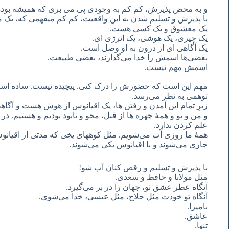
و به محض پذیرش، کم کم به وجودی پی می بری که همیشه بوده
با پذیرش و تسلیم شدن به این واقعیت، کم کم میفهمی که، یک ما
یک معشوق و یک کسی هست.
یک چیزی، یک هوشی، یک انرژی ای.
یک آگاهی ای از درون به او وصل است.
بعضی‌ها اسمش را خدا می‌گذارند، بعضی طبیعت.
اسمش مهم نیست.
مهم این است که حضورش را درک کنی. پیچیده نیست. ساده است.
توهمی به نظر می‌رسد.
زیرِ تمام این آمدن و رفتن ها، یک اقیانوس از هوش هست و آگاه
و من و تو و همۀ چهره ها از قبل، محو و نابود بودیم و هستیم. 
علم کردن ندارد.
همۀ ما روزی آب می‌شویم. مثل کوههای یخی که مدتی از اقیانوس
جاری می‌شوند و با اقیانوس یکی می‌شوند.
با پذیرش و تسلیم و رقص کنان آب شو!
مثل مولانا و حافظ و سعدی.
آنگاه عطر عشق تو، جهان را در بر می‌گیرد.
آنگاه تو خودت مثل حلاج، مثل عیسی، خدا می‌شوی.
نامیرا.
عاشق.
تنها.