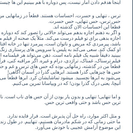
اینجا هدفم دادن آمار نیست، پس دوباره با هم ببینیم این ها چیست
ترس ، تنهایی و حسرت، احساسات هستند. قطعاً در زمانهایی من 
حس ترس، حس تنهایی، حس حسرت.
قطعاً این احساسات الان گذشته اند.
و اگر به ذهنم اجازه بدهم می‌تواند حالاتی را تصور کند که دوباره
اجازه بدهی برای تو فیلم درست می‌کند. مثلاً یک صحنه از فیلم می
باشد، پیرمردی که مریض و ناتوان است، پیرمرد تنها در خانه اف
او کمک کند. سعی می‌کند به پلیس یا سرویس های پرستاری زنگ 
ببینید دقیقاً شبیه یک فیلم نامه است. ذهن می‌تواند هر فیلمنامه
فیلم ترسناک، غمناک، تراژدی، درام و غیره. اگر مراقبه کنی، فرآ
قطعاً من در گذشته، زمانهایی بوده که حس های ترس و غم و حسر
حس ها چیزهایی گذرا هستند. ابرهایی گذرا در آسمان آگاهی!
می‌شود به ابرها نچسبید. میشود تماشایشان کرد. ابرها قطعاً می
آنیچا، یعنی درک گذرا بودن! که در ویپاسانا تمرین می‌کنیم.
و اما تنهایی! تنهایی و بدون یار بودن از آن حس های ناب است. ن
ترین حس باشد و حتی واقعی ترین حس.
و مثل اکثر موارد، راه حل آن پذیرش است. فرار فایده ندارد.
ما حتی زمانی که در شکم مادرمان هستیم، تنهاییم. در طول زندگ
این موضوع آرامش عجیبی با خودش می‌آورد.