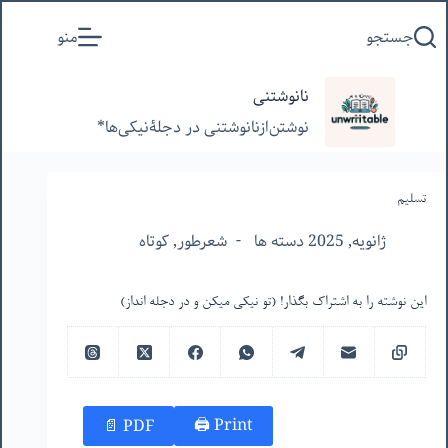
پرش
جستجو
منو
به
محتوا
نانوشتنی
نوشتن‌از‌نانوشتنی‌ در‌ دجلۀنیکی‌ها*
تسلیم
ژانویه, 2025 دسته ها
شعرطور
,
کوتاه
این نوشته را به اشتراک بگذار! (تو نیکی میکن و در دجله انداز)
Print 🖨
PDF 📄