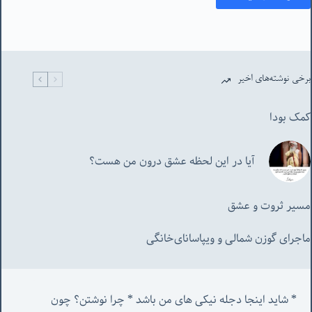
برخی نوشته‌های اخیر
کمک بودا
آیا در این لحظه عشق درون من هست؟
مسیر ثروت و عشق
ماجرای گوزن شمالی و‌ ویپاسانای‌خانگی
* شاید اینجا دجله نیکی های من باشد * چرا نوشتن؟ چون 