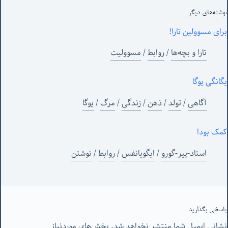
نوشته‌های‌ دیگر
برای مسوولین تارا!
تارا و بچه‌ها
/
روابط
/
مسوولیت
یگانگی یوگا
آگاهی
/
تولد
/
ذهن
/
زندگی
/
مرگ
/
یوگا
کمک بودا
استاد-پیر-گورو
/
ایگویانفس
/
روابط
/
نوشتن
پاسخی بگذارید
نشانی ایمیل شما منتشر نخواهد شد.
بخش‌های موردنیاز