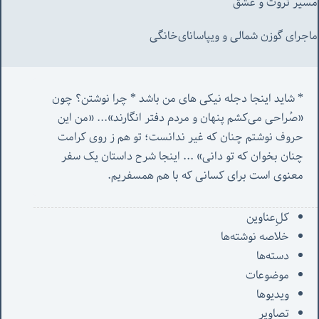
مسیر ثروت و عشق
ماجرای گوزن شمالی و‌ ویپاسانای‌خانگی
* شاید اینجا دجله نیکی های من باشد * چرا نوشتن؟ چون 
«صُراحی می‌کشم پنهان‌ و مردم‌ دفتر انگارند»... «
من این 
حروف نوشتم چنان که غیر ندانست؛ تو هم ز روی کرامت 
چنان بخوان که تو دانی» ...
 اینجا شرح داستان یک سفر 
معنوی است برای کسانی که با هم همسفریم. 
کل‌ِعناوین
خلاصه نوشته‌ها
دسته‌ها
موضوعات
ویدیوها
تصاویر