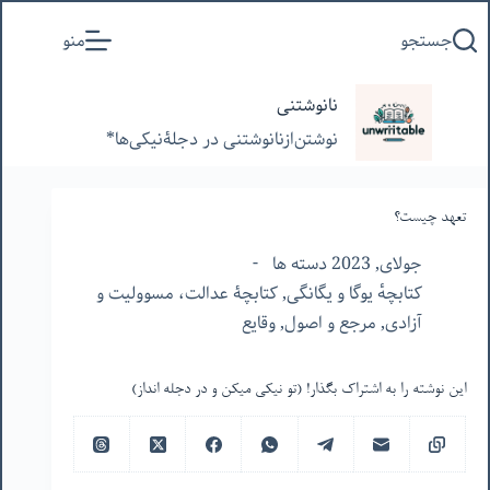
پرش
جستجو
منو
به
محتوا
نانوشتنی
نوشتن‌از‌نانوشتنی‌ در‌ دجلۀنیکی‌ها*
تعهد چیست؟
جولای, 2023 دسته ها
کتابچهٔ یوگا و یگانگی
,
کتابچۀ عدالت، مسوولیت و
آزادی
,
مرجع و اصول
,
وقایع
این نوشته را به اشتراک بگذار! (تو نیکی میکن و در دجله انداز)