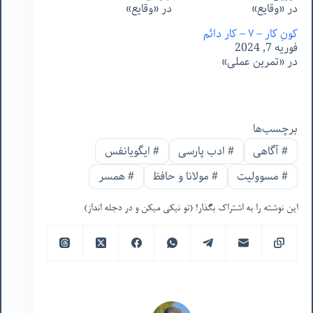
در «وقایع»
در «وقایع»
کونِ کار – ٧ – کارِ دائم
فوریه 7, 2024
در «تمرین عملی»
برچسب‌ها
#
آگاهی
#
ادب پارسی
#
ایگویانفس
#
مسوولیت
#
مولانا و حافظ
#
همسر
این نوشته را به اشتراک بگذار! (تو نیکی میکن و در دجله انداز)