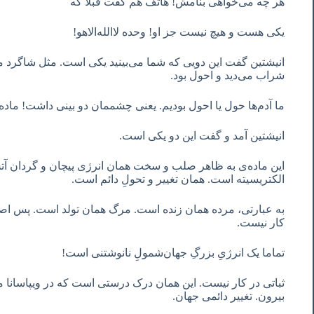
هر چه می‌خواهی بنامش! هاتف هم گفت قبلاً که
یکی هست و هیچ نیست جز او! وحده لاالله‌الاهو!
انیشتین گفت این دویی که شما می‌بینید یکی است. مثل شاگرد مغ
شراب می‌دید و احول بود.
ما آدم‌ها حول یا احول بودیم. یعنی چشممان دو بینی داشت! ماده ر
انیشتین آمد و گفت این دو یکی است.
این ماده‌ی به ظاهر صلب و سخت همان انرژی پیچان و گردان آ
الکتریسیته است. همان تغییر و تحولِ دائم است.
به عبارتی، مرده همان زنده است. مرگ همان تولد است. پس اصلا
کار نیست.
تماما یک انرژیِ بزرگِ جهان‌شمولِ نانوشتنی است!
ثباتی در کار نیست. این همان درک درستی است که در ویپاسانا 
بیرون. تغییر دائمی جهان.