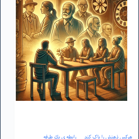
هرکس ذهنش را پاک کند
رابطه ى يك طرفه