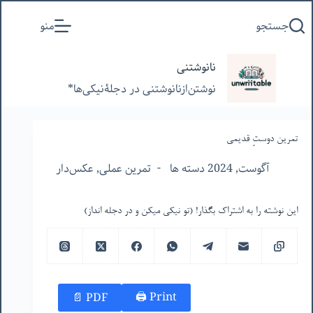
پرش
جستجو
منو
به
محتوا
نانوشتنی
نوشتن‌از‌نانوشتنی‌ در‌ دجلۀنیکی‌ها*
تمرین دوستِ قدیمی
آگوست, 2024 دسته ها
تمرین عملی
,
عکس‌دار
این نوشته را به اشتراک بگذار! (تو نیکی میکن و در دجله انداز)
Print 🖨
PDF 📄