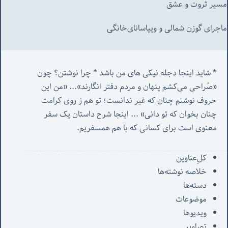
مسیر ثروت و عشق
ماجرای گوزن شمالی و‌ ویپاسانای‌خانگی
* شاید اینجا دجله نیکی های من باشد * چرا نوشتن؟ چون 
«صُراحی می‌کشم پنهان‌ و مردم‌ دفتر انگارند»... «
من این 
حروف نوشتم چنان که غیر ندانست؛ تو هم ز روی کرامت 
چنان بخوان که تو دانی» ...
 اینجا شرح داستان یک سفر 
معنوی است برای کسانی که با هم همسفریم. 
کل‌ِعناوین
خلاصه نوشته‌ها
دسته‌ها
موضوعات
ویدیوها
تصاویر