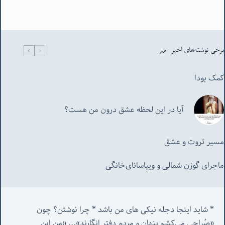
برخی نوشته‌های اخیر
کمک بودا
آیا در این لحظه عشق درون من هست؟
مسیر ثروت و عشق
ماجرای گوزن شمالی و‌ ویپاسانای‌خانگی
* شاید اینجا دجله نیکی های من باشد * چرا نوشتن؟ چون 
«صُراحی می‌کشم پنهان‌ و مردم‌ دفتر انگارند»... «
من این 