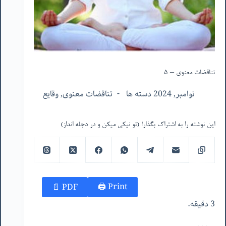
تناقضات معنوی – ۵
نوامبر, 2024 دسته ها
تناقضات معنوی
,
وقایع
این نوشته را به اشتراک بگذار! (تو نیکی میکن و در دجله انداز)
Print 🖨
PDF 📄
3 دقیقه.