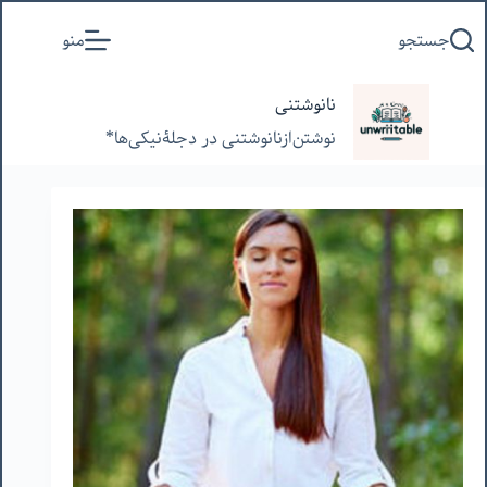
پرش
جستجو
منو
به
محتوا
نانوشتنی
نوشتن‌از‌نانوشتنی‌ در‌ دجلۀنیکی‌ها*