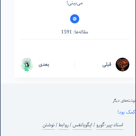
می‌بینی!
مقاله‌ها: 1591
قبلی
بعدی
نوشته‌های‌ دیگر
کمک بودا
استاد-پیر-گورو
/
ایگویانفس
/
روابط
/
نوشتن