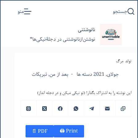
پرش
جستجو
منو
به
محتوا
نانوشتنی
نوشتن‌از‌نانوشتنی‌ در‌ دجلۀنیکی‌ها*
تولد-مرگ
جولای, 2021 دسته ها
بعد از من
,
تبریکات
این نوشته را به اشتراک بگذار! (تو نیکی میکن و در دجله انداز)
Print 🖨
PDF 📄