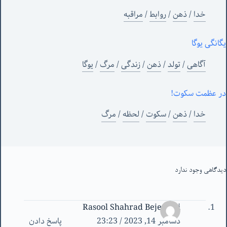
خدا
/
ذهن
/
روابط
/
مراقبه
یگانگی یوگا
آگاهی
/
تولد
/
ذهن
/
زندگی
/
مرگ
/
یوگا
در عظمت سکوت!
خدا
/
ذهن
/
سکوت
/
لحظه
/
مرگ
دیدگاهی وجود ندارد
Rasool Shahrad Bejestani
دسامبر 14, 2023 / 23:23
پاسخ دادن