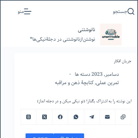
پرش
جستجو
منو
به
محتوا
نانوشتنی
نوشتن‌از‌نانوشتنی‌ در‌ دجلۀنیکی‌ها*
جریان افکار
دسامبر, 2023 دسته ها
تمرین عملی
,
کتابچۀ ذهن و مراقبه
این نوشته را به اشتراک بگذار! (تو نیکی میکن و در دجله انداز)