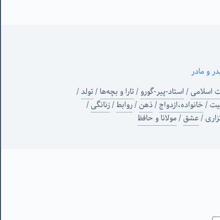
در و مادر
ت اسلامی
/
استاد-پیر-گورو
/
تارا و بچه‌ها
/
تولد
/
یت
/
خانواده،ازدواج
/
ذهن
/
روابط
/
زنانگی
/
اری
/
عشق
/
مولانا و حافظ