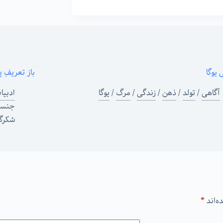
 یوگا
باز تعریفِ پ
آگاهی
/
تولد
/
ذهن
/
زندگی
/
مرگ
/
یوگا
ادبیا
جنس
شکرگز
ه‌اند
*