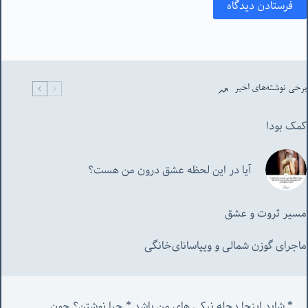
فرستادن دیدگاه
برخی نوشته‌های اخیر
کمک بودا
آیا در این لحظه عشق درون من هست؟
مسیر ثروت و عشق
ماجرای گوزن شمالی و‌ ویپاسانای‌خانگی
* شاید اینجا دجله نیکی های من باشد * چرا نوشتن؟ چون 