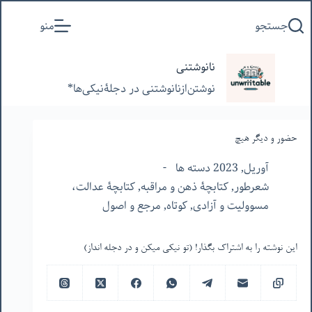
پرش
جستجو
منو
به
محتوا
نانوشتنی
نوشتن‌از‌نانوشتنی‌ در‌ دجلۀنیکی‌ها*
حضور و دیگر هیچ
آوریل, 2023 دسته ها
شعرطور
,
کتابچۀ ذهن و مراقبه
,
کتابچۀ عدالت،
مسوولیت و آزادی
,
کوتاه
,
مرجع و اصول
این نوشته را به اشتراک بگذار! (تو نیکی میکن و در دجله انداز)