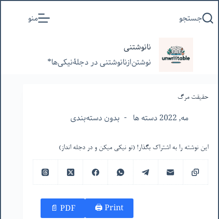
پرش
جستجو
منو
به
محتوا
نانوشتنی
نوشتن‌از‌نانوشتنی‌ در‌ دجلۀنیکی‌ها*
حقیقت مرگ
مه, 2022 دسته ها
بدون دسته‌بندی
این نوشته را به اشتراک بگذار! (تو نیکی میکن و در دجله انداز)
Print 🖨
PDF 📄