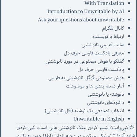
With Translation
Introduction to Unwritable by AI
Ask your questions about unwritable
کانال تلگرام
ارتباط با نویسنده
سایت قدیمی نانوشتنی
معرفی پادکست فارسی حرف دل
گفتگو با هوش مصنوعی در مورد نانوشتنی
پادکست فارسی حرف دل
هوش مصنوعی گوگل نانوشتنی به فارسی
آمار دسته بندی ها و موضوعات
نانوشته یا نانوشتنی
دانلودهای نانوشتنی
انتخاب تصادفی یک نوشته (فال نانوشتنی)
Unwritable in English
© کپی‌رایت؟ شییر کردن لینک نانوشتنی عالی است، کپی کردن
شاید آزاد! * تو نیکی میکن و در دجله انداز! (
لطفا جهت همکاری