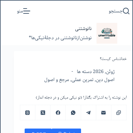
پرش
جستجو
منو
به
محتوا
نانوشتنی
نوشتن‌از‌نانوشتنی‌ در‌ دجلۀنیکی‌ها*
خداشناس کیست؟
ژوئن, 2026 دسته ها
اصول دین
,
تمرین عملی
,
مرجع و اصول
این نوشته را به اشتراک بگذار! (تو نیکی میکن و در دجله انداز)