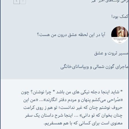
برخی نوشته‌های اخیر
کمک بودا
آیا در این لحظه عشق درون من هست؟
مسیر ثروت و عشق
ماجرای گوزن شمالی و‌ ویپاسانای‌خانگی
* شاید اینجا دجله نیکی های من باشد * چرا نوشتن؟ چون 
«صُراحی می‌کشم پنهان‌ و مردم‌ دفتر انگارند»... «
من این 
حروف نوشتم چنان که غیر ندانست؛ تو هم ز روی کرامت 
چنان بخوان که تو دانی» ...
 اینجا شرح داستان یک سفر 
معنوی است برای کسانی که با هم همسفریم. 