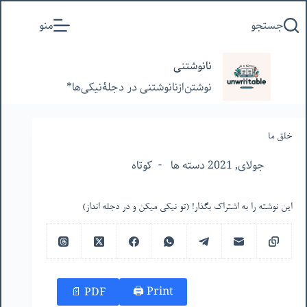
پرش
جستجو
منو
به
محتوا
نانوشتنی
نوشتن‌از‌نانوشتنی‌ در‌ دجلۀنیکی‌ها*
خلق ما
جولای, 2021 دسته ها
کوتاه
این نوشته را به اشتراک بگذار! (تو نیکی میکن و در دجله انداز)
Print 🖨
PDF 📄