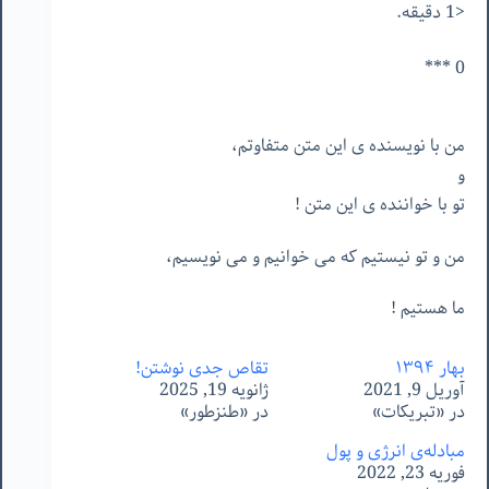
<1 دقیقه.
0 ***
من
با
نويسنده
ى
اين
متن
متفاوتم،
و
تو
با
خواننده
ى
اين
متن
!
من
و
تو
نيستيم
كه
مى
خوانيم
و
مى
نويسيم،
ما
هستيم
!
بهار ۱۳۹۴
تقاصِ جدی نوشتن!
آوریل 9, 2021
ژانویه 19, 2025
در «تبریکات»
در «طنزطور»
مبادله‌ی انرژی و پول
فوریه 23, 2022