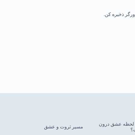
رورگر ذخیره کن.
ین لحظه عشق درون
مسیر ثروت و عشق
؟