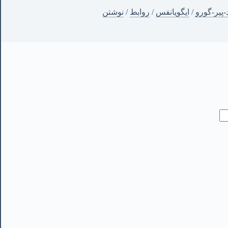
-پیر-گورو
/
ایگویانفس
/
روابط
/
نوشتن