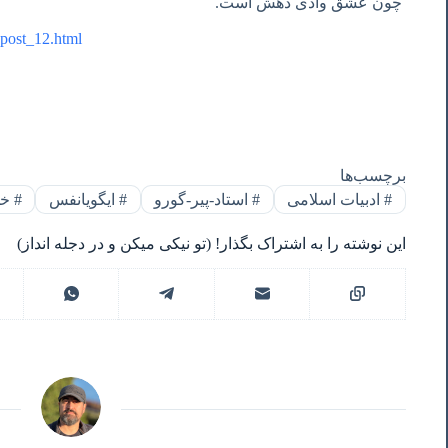
چون عشق وادی دهش است.
-post_12.html
برچسب‌ها
#
ادبیات اسلامی
#
استاد-پیر-گورو
#
ایگویانفس
#
خد
این نوشته را به اشتراک بگذار! (تو نیکی میکن و در دجله انداز)