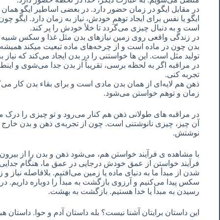
در مقابل ایگو در زمان حضور دارد. در بعضی اساطیر ایگو همان
ایگو یا نفس برای ایجاد توهمِ خودش، نیاز به زمان دارد. ایگو
است و به دنبال چیزی می‌گردد تا خلأ خودش را پر کند.
در زندگی واقعی روی زمین نیازهای بدن مثل غذا و سکس شبیه تر
بدن چون در ماده است و از چرخه‌های ماده تبعیت میکند همیشه به
تولید مثل است. این ها خواستنی را در بدن ایجاد می‌کند که نیاز ب
در مراقبه اگر به لحظه برسی، تقریباً از بدن جدا می‌شوی و اینط
تجربه کنی.
ذهن هم لایه‌ای از همان بدن مادی است و برای بقاء بدن کار م
زمان و توهم خواستن می‌شود.
در مراقبه های طولانی ذهن هم کنار می‌رود و تو چیزی را درک م
آن چیز، چیزی نانوشتنی است. چون از تجربه‌ی ذهن و بدن خارج ا
نوشتش.
با مشاهده ی فرآیند خواستن هم، می‌شود ذهن و بدن را از بیرون 
فرآیند خواستن از عمق خودش درجایی در عمق ما، هنگام جدایی از
شدن از مبدأ ما به دنیای ماده یا زمین می‌افتیم. بلافاصله نیاز و 
سکس پیدا می‌کنیم و آرزوی بازگشت به مبدأ را دوباره داریم. در
رسیدن به مبدأ یا خدا هستیم. بازگشت به بهشت.
این داستان برایتان آشنا نیست؟ بله داستان آدم و حوا. داستان 