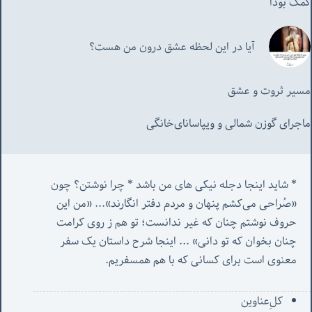
کمک بودا
آیا در این لحظه عشق درون من هست؟
مسیر ثروت و عشق
ماجرای گوزن شمالی و‌ ویپاسانای‌خانگی
* شاید اینجا دجله نیکی های من باشد * چرا نوشتن؟ چون 
«صُراحی می‌کشم پنهان‌ و مردم‌ دفتر انگارند»... «
من این 
حروف نوشتم چنان که غیر ندانست؛ تو هم ز روی کرامت 
چنان بخوان که تو دانی» ...
 اینجا شرح داستان یک سفر 
معنوی است برای کسانی که با هم همسفریم. 
کل‌ِعناوین