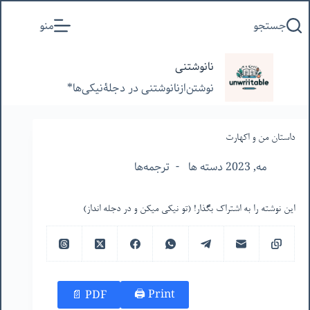
پرش
جستجو
منو
به
محتوا
نانوشتنی
نوشتن‌از‌نانوشتنی‌ در‌ دجلۀنیکی‌ها*
داستان من و اکهارت
مه, 2023 دسته ها
ترجمه‌ها
این نوشته را به اشتراک بگذار! (تو نیکی میکن و در دجله انداز)
Print 🖨
PDF 📄