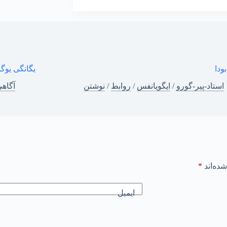
ودا
یگانگی یوگا
استاد-پیر-گورو
/
ایگویانفس
/
روابط
/
نوشتن
آگاه
ده‌اند
*
ایمیل