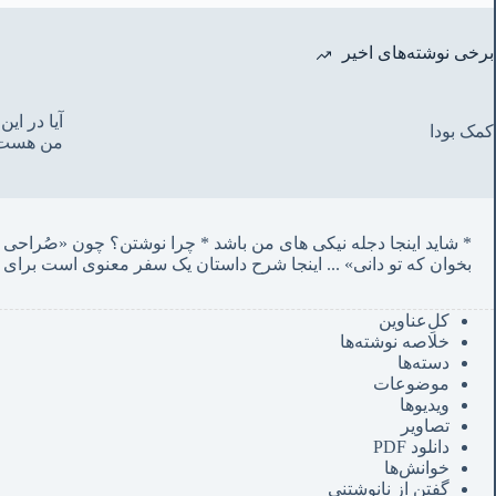
برخی نوشته‌های اخیر
آیا در ا
کمک بودا
من هست
* شاید اینجا دجله نیکی های من باشد * چرا نوشتن؟ چون «صُراحی می‌کشم پنهان‌ و مردم‌ دفتر انگارند»
بخوان که تو دانی» ...
 اینجا شرح داستان یک سفر معنوی است برای 
کل‌ِعناوین
خلاصه نوشته‌ها
دسته‌ها
موضوعات
ویدیوها
تصاویر
دانلود PDF
خوانش‌ها
گفتن از نانوشتنی