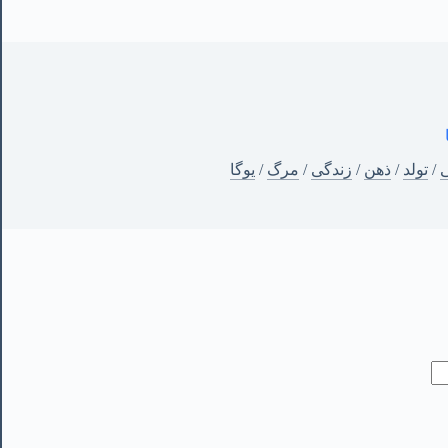
ی
/
تولد
/
ذهن
/
زندگی
/
مرگ
/
یوگا