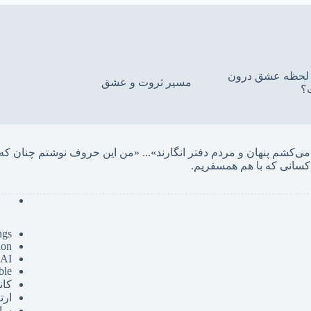
ین لحظه عشق درون
مسیر ثروت و عشق
؟
... «
کسانی که با هم همسفریم. 
ngs
ion
 AI
ble
کان
ارت
سای