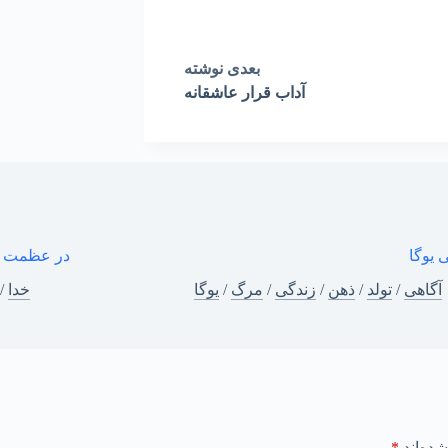
بعدی
نوشته
آداب قرار عاشقانه
 یوگا
در عظمت 
آگاهی
/
تولد
/
ذهن
/
زندگی
/
مرگ
/
یوگا
خدا
/
ده‌اند
*