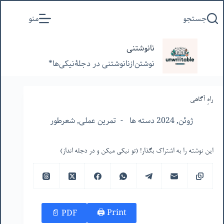
پرش
جستجو
منو
به
محتوا
نانوشتنی
نوشتن‌از‌نانوشتنی‌ در‌ دجلۀنیکی‌ها*
راهِ آگاهی
ژوئن, 2024 دسته ها
تمرین عملی
,
شعرطور
این نوشته را به اشتراک بگذار! (تو نیکی میکن و در دجله انداز)
Print 🖨
PDF 📄