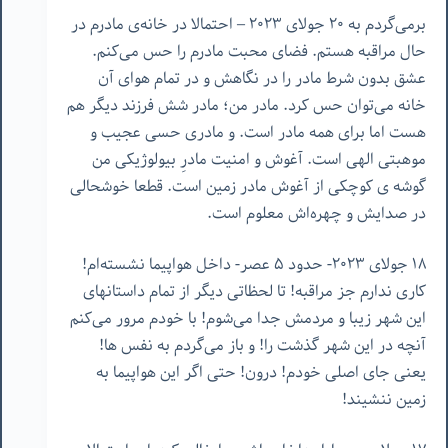
برمی‌گردم به ٢٠ جولای ٢٠٢٣ – احتمالا در خانه‌ی مادرم در
حال مراقبه هستم. فضای محبت مادرم را حس می‌کنم.
عشق بدون شرط مادر را در نگاهش و در تمام هوای آن
خانه می‌توان حس کرد. مادر من؛ مادر شش فرزند دیگر هم
هست اما برای همه مادر است. و مادری حسی عجیب و
موهبتی الهی است. آغوش و امنیت مادرِ بیولوژیکی من
گوشه ‌ی کوچکی از آغوش مادر زمین است. قطعا خوشحالی
در صدایش و چهره‌اش معلوم است.
١٨ جولای ٢٠٢٣- حدود ۵ عصر- داخل هواپیما نشسته‌ام!
کاری ندارم جز مراقبه! تا لحظاتی دیگر از تمام داستانهای
این شهر زیبا و مردمش جدا می‌شوم! با خودم مرور می‌کنم
آنچه در این شهر گذشت را! و باز می‌گردم به نفس ها!
یعنی جای اصلی خودم! درون! حتی اگر این هواپیما به
زمین ننشیند!