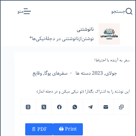
پرش
جستجو
منو
به
محتوا
نانوشتنی
نوشتن‌از‌نانوشتنی‌ در‌ دجلۀنیکی‌ها*
سفر به آینده با احتیاط!
جولای, 2023 دسته ها
سفرهای یوگا
,
وقایع
این نوشته را به اشتراک بگذار! (تو نیکی میکن و در دجله انداز)
Print 🖨
PDF 📄