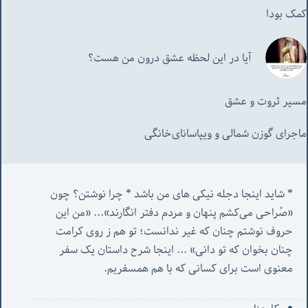
کمک بودا
آیا در این لحظه عشق درون من هست؟
مسیر ثروت و عشق
ماجرای گوزن شمالی و‌ ویپاسانای‌خانگی
* شاید اینجا دجله نیکی های من باشد * چرا نوشتن؟ چون 
«صُراحی می‌کشم پنهان‌ و مردم‌ دفتر انگارند»... «
من این 
حروف نوشتم چنان که غیر ندانست؛ تو هم ز روی کرامت 
چنان بخوان که تو دانی» ...
 اینجا شرح داستان یک سفر 
معنوی است برای کسانی که با هم همسفریم. 