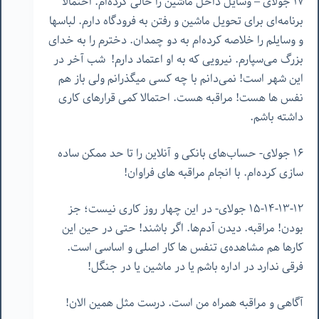
١٧ جولای – وسایل داخل ماشین را خالی کرده‌ام. احتمالا
برنامه‌ای برای تحویل ماشین و رفتن به فرودگاه دارم. لباسها
و وسایلم را خلاصه کرده‌ام به دو چمدان. دخترم را به خدای
بزرگ می‌سپارم. نیرویی که به او اعتماد دارم! شب آخر در
این شهر است! نمی‌دانم با چه کسی میگذرانم ولی باز هم
نفس ها هست! مراقبه هست. احتمالا کمی قرارهای کاری
داشته باشم.
١۶ جولای- حساب‌های بانکی و آنلاین را تا حد ممکن ساده
سازی کرده‌ام. با انجام مراقبه های فراوان!
١٢-١٣-١۴-١۵ جولای- در این چهار روز کاری نیست؛ جز
بودن! مراقبه. دیدن آدم‌ها. اگر باشند! حتی در حین این
کارها هم مشاهده‌ی تنفس ها کار اصلی و اساسی است.
فرقی ندارد در اداره باشم یا در ماشین یا در جنگل!
آگاهی و مراقبه همراه من است. درست مثل همین الان!