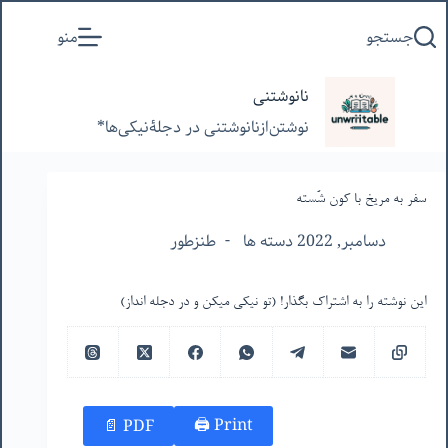
پرش
جستجو
منو
به
محتوا
نانوشتنی
نوشتن‌از‌نانوشتنی‌ در‌ دجلۀنیکی‌ها*
سفر به مریخ با کون شُسته
دسامبر, 2022 دسته ها
طنزطور
این نوشته را به اشتراک بگذار! (تو نیکی میکن و در دجله انداز)
Print 🖨
PDF 📄