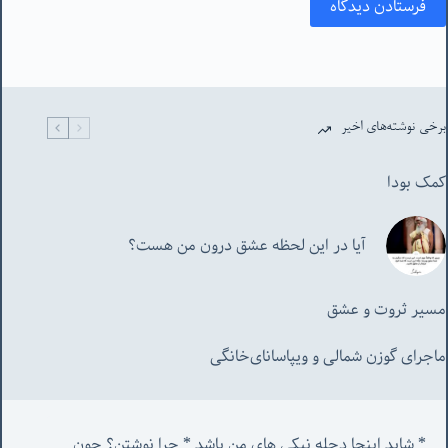
فرستادن دیدگاه
برخی نوشته‌های اخیر
کمک بودا
آیا در این لحظه عشق درون من هست؟
مسیر ثروت و عشق
ماجرای گوزن شمالی و‌ ویپاسانای‌خانگی
* شاید اینجا دجله نیکی های من باشد * چرا نوشتن؟ چون 