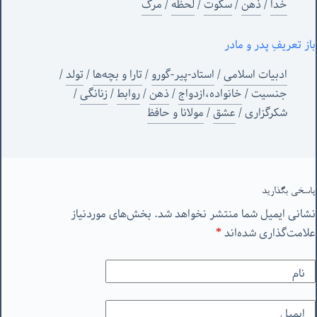
خدا
/
ذهن
/
سکوت
/
لحظه
/
مرگ
باز تعریفِ پدر و مادر
ادبیات اسلامی
/
استاد-پیر-گورو
/
تارا و بچه‌ها
/
تولد
/
جنسیت
/
خانواده،ازدواج
/
ذهن
/
روابط
/
زنانگی
/
شکرگزاری
/
عشق
/
مولانا و حافظ
پاسخی بگذارید
نشانی ایمیل شما منتشر نخواهد شد.
بخش‌های موردنیاز
علامت‌گذاری شده‌اند
*
نام
ایمیل