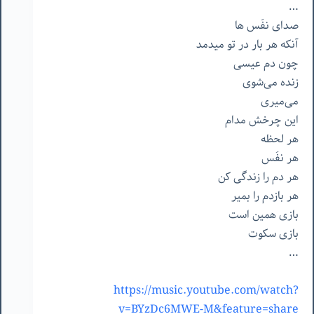
…
صدای
نفَس
ها
آنکه
هر
بار
در
تو
میدمد
چون
دم
عیسی
زنده
می‌شوی
می‌میری
این
چرخش
مدام
هر
لحظه
هر
نفَس
هر
دم
را
زندگی
کن
هر
بازدم
را
بمیر
بازی
همین
است
بازی
سکوت
…
https://music.youtube.com/watch?
v=BYzDc6MWE-M&feature=share