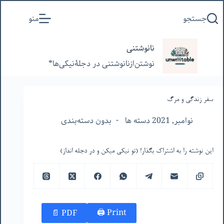
پرش
جستجو
منو
به
محتوا
نانوشتنی
نوشتن‌از‌نانوشتنی‌ در‌ دجلۀنیکی‌ها*
سفر زندگی و مرگ
نوامبر, 2021 دسته ها
بدون دسته‌بندی
این نوشته را به اشتراک بگذار! (تو نیکی میکن و در دجله انداز)
Print 🖨
PDF 📄