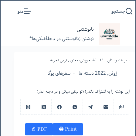
پرش
جستجو
منو
به
محتوا
نانوشتنی
نوشتن‌از‌نانوشتنی‌ در‌ دجلۀنیکی‌ها*
سفر هندوستان -١١- غذا خوردن، معنوی ترین تجربه
ژوئن, 2022 دسته ها
سفرهای یوگا
این نوشته را به اشتراک بگذار! (تو نیکی میکن و در دجله انداز)
Print 🖨
PDF 📄