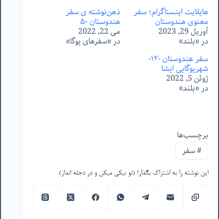
هایلایت اینستاگرام؛ سفر
ذهن‌نوشته ‌ی سفر
معنوی هندوستان
هندوستان -۵
آوریل 29, 2023
می 22, 2022
در «بلند»
در «سفرهای یوگا»
سفر هندوستان -١٢-
شهریوگایی ایشا
ژوئن 5, 2022
در «بلند»
برچسب‌ها
#
سفر
این نوشته را به اشتراک بگذار! (تو نیکی میکن و در دجله انداز)