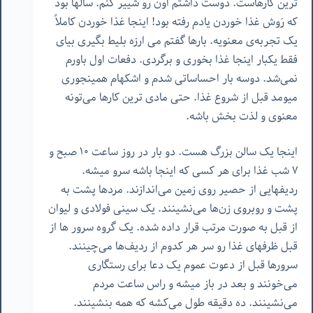
ترین کارهاست. دوست داشتم اون رو شییر کنم. سالها بود
که رَوش غذا خوردن یادم رفته بود! اینجا غذا خوردن کاملاً
یک تجربه‌ی معنویه. بارها گفتم می ارزه بلیط بگیری بیای
فقط یکبار اینجا غذا بخوری و برگردی. دفعات اول باورم
نمی‌شد. دوسه بار احساساتی شدم و اشکهام همینجوری
میومد قبل از شروع غذا. حتی مادی ترین کارها می‌تونه
معنوی و لذت بخش باشه.
اینجا یک سالن بزرگ هست. دو بار در روز ساعت ١٠ صبح و
٧ شب غذا برای هر کسی که اینجا باشه سرو میشه.
ردیفهایی از حصیر روی زمین می‌اندازند. مردها پشت به
پشت و روبروی زن‌ها می‌نشینند. یک سینی فولادی و لیوان
از قبل به صورت مرتب قرار داده شده. یک گروه سرور ها از
قبل ظرفهای غذا رو سر هر کدوم از ردیف‌ها می‌چینند.
سرورها قبل از دعوت عموم یک دعا برای رستگاری
می‌خونند و بعد در باز میشه و راس ساعت مردم
می‌نشینند. ده دقیقه طول می‌کشه که همه بنشینند.