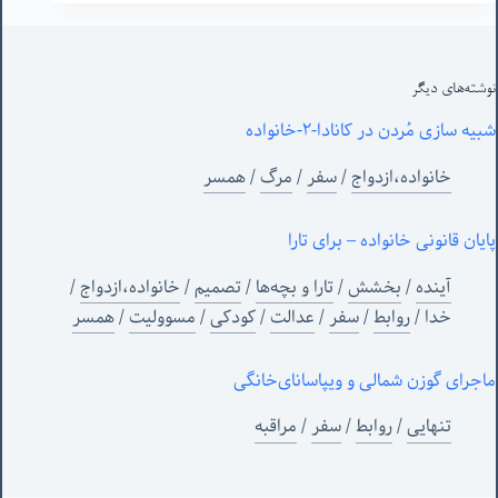
نوشته‌های‌ دیگر
شبیه سازی مُردن در کانادا-٢-خانواده
خانواده،ازدواج
/
سفر
/
مرگ
/
همسر
پایان قانونی خانواده – برای تارا
آینده
/
بخشش
/
تارا و بچه‌ها
/
تصمیم
/
خانواده،ازدواج
/
خدا
/
روابط
/
سفر
/
عدالت
/
کودکی
/
مسوولیت
/
همسر
ماجرای گوزن شمالی و‌ ویپاسانای‌خانگی
تنهایی
/
روابط
/
سفر
/
مراقبه