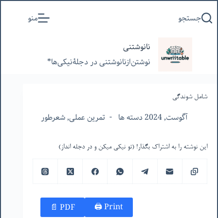
پرش
جستجو
منو
به
محتوا
نانوشتنی
نوشتن‌از‌نانوشتنی‌ در‌ دجلۀنیکی‌ها*
شامل شوندگی
آگوست, 2024 دسته ها
تمرین عملی
,
شعرطور
این نوشته را به اشتراک بگذار! (تو نیکی میکن و در دجله انداز)
Print 🖨
PDF 📄