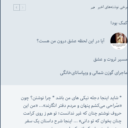
برخی نوشته‌های اخیر
کمک بودا
آیا در این لحظه عشق درون من هست؟
مسیر ثروت و عشق
ماجرای گوزن شمالی و‌ ویپاسانای‌خانگی
* شاید اینجا دجله نیکی های من باشد * چرا نوشتن؟ چون 
«صُراحی می‌کشم پنهان‌ و مردم‌ دفتر انگارند»... «
من این 
حروف نوشتم چنان که غیر ندانست؛ تو هم ز روی کرامت 
چنان بخوان که تو دانی» ...
 اینجا شرح داستان یک سفر 