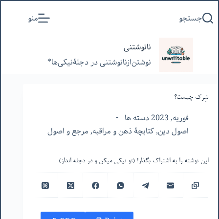
پرش
جستجو
منو
به
محتوا
نانوشتنی
نوشتن‌از‌نانوشتنی‌ در‌ دجلۀنیکی‌ها*
شِرک چیست؟
فوریه, 2023 دسته ها
اصول دین
,
کتابچۀ ذهن و مراقبه
,
مرجع و اصول
این نوشته را به اشتراک بگذار! (تو نیکی میکن و در دجله انداز)