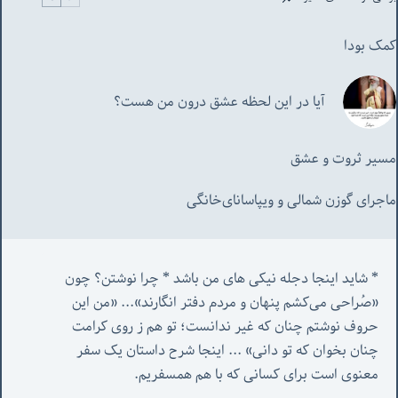
کمک بودا
آیا در این لحظه عشق درون من هست؟
مسیر ثروت و عشق
ماجرای گوزن شمالی و‌ ویپاسانای‌خانگی
* شاید اینجا دجله نیکی های من باشد * چرا نوشتن؟ چون 
«صُراحی می‌کشم پنهان‌ و مردم‌ دفتر انگارند»... «
من این 
حروف نوشتم چنان که غیر ندانست؛ تو هم ز روی کرامت 
چنان بخوان که تو دانی» ...
 اینجا شرح داستان یک سفر 
معنوی است برای کسانی که با هم همسفریم. 