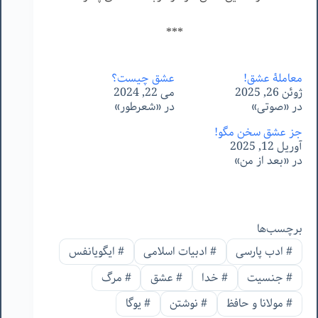
***
معاملۀ عشق!
عشق چیست؟
ژوئن 26, 2025
می 22, 2024
در «صوتی»
در «شعرطور»
جز عشق سخن مگو!
آوریل 12, 2025
در «بعد از من»
برچسب‌ها
#
ادب پارسی
#
ادبیات اسلامی
#
ایگویانفس
#
جنسیت
#
خدا
#
عشق
#
مرگ
#
مولانا و حافظ
#
نوشتن
#
یوگا