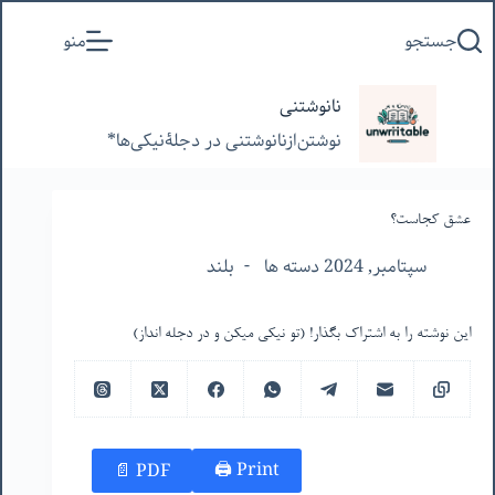
پرش
جستجو
منو
به
محتوا
نانوشتنی
نوشتن‌از‌نانوشتنی‌ در‌ دجلۀنیکی‌ها*
عشق کجاست؟
سپتامبر, 2024 دسته ها
بلند
این نوشته را به اشتراک بگذار! (تو نیکی میکن و در دجله انداز)
Print 🖨
PDF 📄