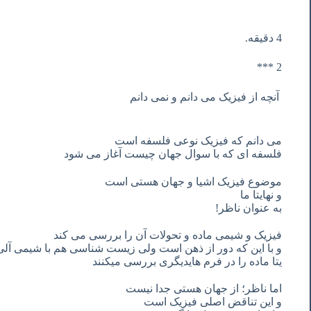
4 دقیقه.
2 ***
آنچه
از
فیزیک
می
دانم
و
نمی
دانم
می
دانم
که
فیزیک
نوعی
فلسفه
است
فلسفه
ای
که
با
سوال
جهان
چیست
آغاز
می
شود
موضوع
فیزیک
اشیا
و
جهان
هستی
است
و
نهایتا
ما
به
عنوان
ناظر
!
فیزیک
و
شیمی
ماده
و
تحولات
آن
را
بررسی
می
کند
و
با
این
که
دور
از
ذهن
است
ولی
زیست
شناسی
هم
با
شیمی
آلی
یتا
ماده
را
در
فرم
های
دیگری
بررسی
میکنند
اما
ناظر؛
از
جهان
هستی
جدا
نیست
و
این
تناقض
اصلی
فیزیک
است