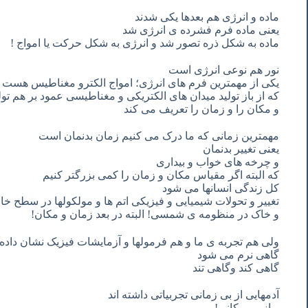
ماده
و
انرژی
هم
بعدها
یکی
شدند
یعنی
ماده
فرم
فشرده
ی
انرژی
شد
ماده
به
شکل
ذره
تصور
شد
و
انرژی
به
شکل
حرکت
یا
امواج
!
نور
هم
نوعی
انرژی
است
یکی
از
مهمترین
فرم
های
انرژی؛
امواج
الکترو
مغناطیس
هست
که
از
باز
تولید
میدان
های
الکتریکی
و
مغناطیسی
عمود
بر
هم
تول
و
مکان
را
و
زمان
را
تعریف
می
کند
مهمترین
زمانی
که
ما
درک
می
کنیم
زمان
بدنمان
است
یعنی
تغییر
بدنمان
و
چرخه
های
خواب
و
بیداری
که
البته
اگر
مقیاس
مکان
و
زمان
را
کمی
بزرگتر
کنیم
کل
زندگی
انسانها
می
شود
تغییر
و
تحولات
شیمیایی
و
فیزیکی
اتم
ها
و
مولکولها
در
سطح
خا
و
خاک
در
منظومه
ی
شمسی
!
البته
در
بعد
زمان
و
مکان
!
ولی
هم
تجربه
ی
ما
و
هم
فرمولها
و
آزمایشات
فیزیک
نشان
داده
گاهی
نرم
می
شود
گاهی
کند
وگاهی
تند
آدمهایی
از
بی
زمانی
تجربیاتی
داشته
اند
و
از
بی
مکانی
!