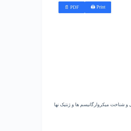
Print 🖨
PDF 📄
و
شناخت
میکروارگانیسم
ها
و
ژنتیک
نها