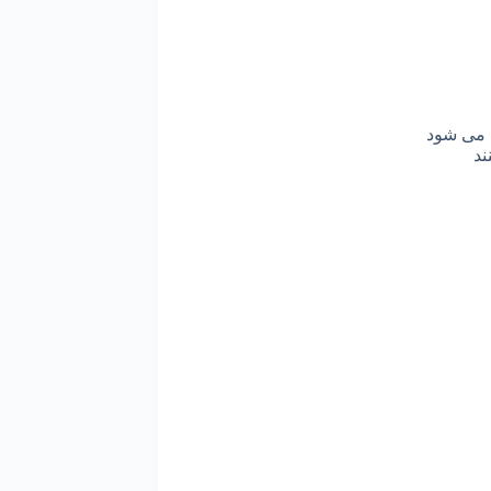
می
شود
ند