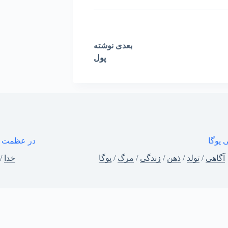
بعدی
نوشته
پول
 یوگا
در عظمت 
آگاهی
/
تولد
/
ذهن
/
زندگی
/
مرگ
/
یوگا
خدا
/