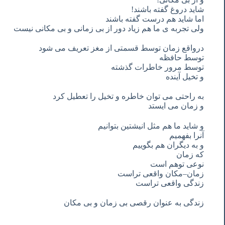
شاید
دروغ
گفته
باشند
!
اما
شاید
هم
درست
گفته
باشند
ولی
تجربه
ی
ما
هم
زیاد
دور
از
بی
زمانی
و
بی
مکانی
نیست
درواقع
زمان
توسط
قسمتی
از
مغز
تعریف
می
شود
توسط
حافظه
توسط
مرور
خاطرات
گذشته
و
تخیل
آینده
به
راحتی
می
توان
خاطره
و
تخیل
را
تعطیل
کرد
و
زمان
می
ایستد
و
شاید
ما
هم
مثل
انیشتین
بتوانیم
آنرا
بفهمیم
و
به
دیگران
هم
بگوییم
که
زمان
نوعی
توهم
است
زمان
–
مکان
واقعی
تراست
زندگی
واقعی
تراست
زندگی
به
عنوان
رقصی
بی
زمان
و
بی
مکان