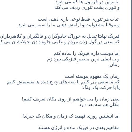
بنا
براین
در
فرمول
ها
گم
می
شود
و
تئوری
پشت
تئوری
ردیف
می
کند
اثبات
هر
تئوری
فقط
نوعی
بازی
ذهنی
است
و
موقتا
مشغولیت
و
آرامش
ذهنی
ما
را
سبب
می
شود
فیزیک
نهایتا
تبدیل
به
خوراک
جادوگران
و
فالگیران
و
کلاهبرداران
که
سعی
در
گول
زدن
مردم
و
علمی
جلوه
دادن
تخیلاتشان
می
کن
اما
دوست
دارم
فیزیک
را
ساده
کنم
و
به
اصلی
ترین
متغییر
فیزیکی
بپردازم
زمان
!
زمان
یک
مفهوم
پیوسته
است
که
ما
سعی
می
کنیم
با
تیغه
های
چرخ
دنده
ها
تقسیمش
کنیم
یا
با
حرکت
یک
آونگ
!
یعنی
زمان
را
می
خواهیم
از
روی
مکان
تعریف
کنیم
!
مکان
هم
سه
بعد
دارد
اما
انیشتین
روزی
فهمید
که
زمان
و
مکان
یک
چیزند
!
مفاهیم
بعدی
در
فیزیک
ماده
و
انرژی
هستند