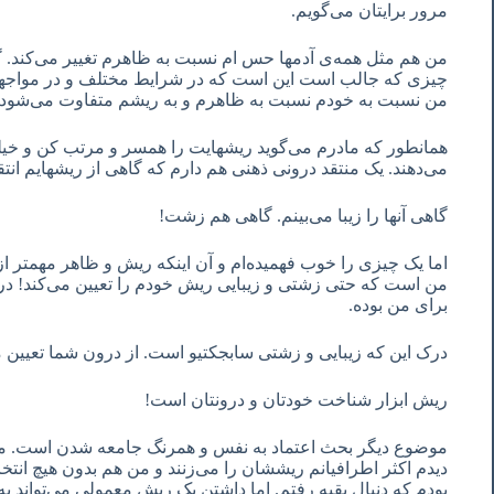
مرور برایتان می‌گویم.
من هم مثل همه‌ی آدمها حس ام نسبت به ظاهرم تغییر می‌کند. گ
چیزی که جالب است این است که در شرایط مختلف و در مواجهه
من نسبت به خودم نسبت به ظاهرم و به ریشم متفاوت می‌شود!
همانطور که مادرم می‌گوید ریشهایت را همسر و مرتب کن و خی
می‌دهند. یک منتقد درونی ذهنی هم دارم که گاهی از ریشهایم انتق
گاهی آنها را زیبا می‌بینم. گاهی هم زشت!
اما یک چیزی را خوب فهمیده‌ام و آن اینکه ریش و ظاهر مهمتر
من است که حتی زشتی و زیبایی ریش خودم را تعیین می‌کند! در
برای من بوده.
درک این که زیبایی و زشتی سابجکتیو است. از درون شما تعیین 
ریش ابزار شناخت خودتان و درونتان است!
موضوع دیگر بحث اعتماد به نفس و همرنگ جامعه شدن است. من 
دیدم اکثر اطرافیانم ریششان را می‌زنند و من هم بدون هیچ انتخ
بودم که دنبال بقیه رفتم. اما داشتن یک ریش معمولی می‌تواند ب