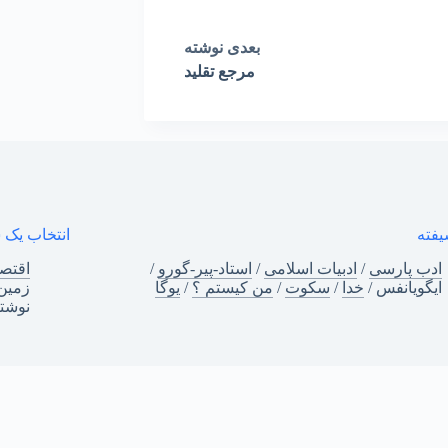
بعدی
نوشته
مرجع تقلید
فته
انتخاب یک
ادب پارسی
/
ادبیات اسلامی
/
استاد-پیر-گورو
/
اقتصا
ایگویانفس
/
خدا
/
سکوت
/
من‌ کیستم ؟
/
یوگا
زمین
نوشت