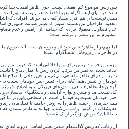
پس ریش موضوع کم اهمیتی نیست. چون ظاهر اهمیت پیدا کرده. در
شده. در دنیای اینستاگرام تقریباً فقط ظاهر و پوسته مهم است.
همین نوشته‌ها را هم افراد بسیار کمی می‌خوانند. افرادی که ابتدا از
محدود اطرافیان من هستند. سپس از فیلتر صیانت جمهوری اسلا
عدم قضاوت. معمولا افرادی که حداقلی از آرامش و عدم قضاوت را 
منظورم به این سطر از نوشته است!
اما مهم‌تر از ظاهر؛ حس خودتان و درونتان است. آنچه درون ما م
در ظاهر یا در پروفایل اینستاگرام است!
مهمترین جذابیت ریش برای من اتفاقاتی است که درون من می‌ا
صاف نشده! به نظر من مرتب کردن ریش با عمل دماغ یا کاشت با
ندارد. در دنیای ظاهر ما سعی می‌کنیم با تغییر دادن یا اصلاح 
خودمان را تغییر دهیم! گاهی برای تغییر حس خودمان نسبت به خ
گرفتن ها، تظاهرها، تغییر دادن های فیزیکی، تتو، اصلاح، فرو
کل صنعت مد و فشن و لوازم آرایشی و باشگاههای بدنسازی و پروت
حس خودمان نسبت به خودمان است. در سطحی پایین تر ما گیر ی
همه چیزمان از جمله ظاهر را به روش جامعه یا قبیله‌مان دربیاور
که بشقاب در گوش و لب می‌کنند یا جوامع به ظاهر متمدن که 
یا طالبان که ریش بزرگتر از یک مُشت!
از زمانی که ریش گذاشته‌ام چندین تغییر اساسی درونم اتفاق افتاده.