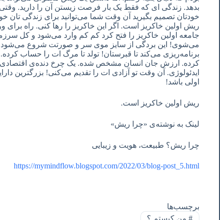
بدهد. زندگی ای که فقط یک بار فرصت زیستن آن را دارید. وقتی 
خودتان تصمیم بگیرید آن وقت شما می‌توانید برای زندگی تان خو
ریش اولین خاکریز است. اگر این خاکریز را رها کنی. راه برای 
جامعه اولین خاکریز را فتح کرد کم کم وارد می‌شود و کل سرزمی
می‌شوی! این بردگی از سایز موی سر و صورتت شروع می‌شود. 
برنامه‌ریزی می‌کند تا قبرستان! تولد تا مرگ ات را حساب کرده.
کرده. ارزش جان انسان مشخص شده. یک چرخ دنده‌ی اقتصادی! یا 
ایدئولوژی. آن وقت تو آزادی ات را تقدیم می‌کنی! بزرگترین دا
اولی باشد!
ریش اولین خاکریز است.
لینک به نوشته‌ی «چرا ریش»
چرا ریش؟ طبیعت، هویت و زیبایی
https://mymindflow.blogspot.com/2022/03/blog-post_5.html
برچسب‌ها
#
من‌ کیستم ؟