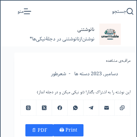
پرش
جستجو
منو
به
محتوا
نانوشتنی
نوشتن‌از‌نانوشتنی‌ در‌ دجلۀنیکی‌ها*
مراقبه‌ی مشاهده
دسامبر, 2023 دسته ها
شعرطور
این نوشته را به اشتراک بگذار! (تو نیکی میکن و در دجله انداز)
Print 🖨
PDF 📄