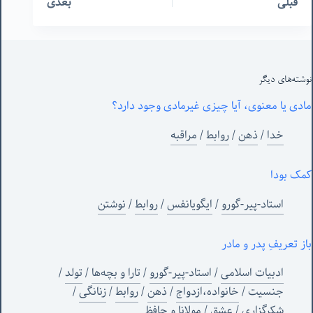
قبلی
بعدی
نوشته‌های‌ دیگر
مادی یا معنوی، آیا چیزی غیرمادی وجود دارد؟
خدا
/
ذهن
/
روابط
/
مراقبه
کمک بودا
استاد-پیر-گورو
/
ایگویانفس
/
روابط
/
نوشتن
باز تعریفِ پدر و مادر
ادبیات اسلامی
/
استاد-پیر-گورو
/
تارا و بچه‌ها
/
تولد
/
جنسیت
/
خانواده،ازدواج
/
ذهن
/
روابط
/
زنانگی
/
شکرگزاری
/
عشق
/
مولانا و حافظ