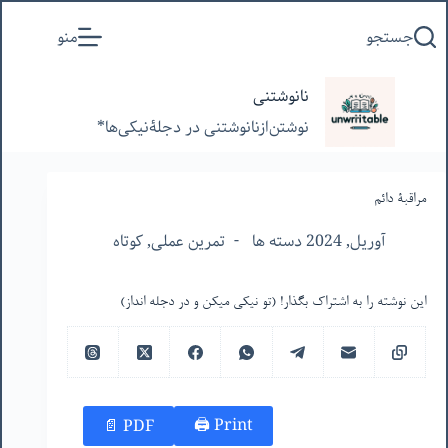
پرش
جستجو
منو
به
محتوا
نانوشتنی
نوشتن‌از‌نانوشتنی‌ در‌ دجلۀنیکی‌ها*
مراقبۀ دائم
آوریل, 2024 دسته ها
تمرین عملی
,
کوتاه
این نوشته را به اشتراک بگذار! (تو نیکی میکن و در دجله انداز)
Print 🖨
PDF 📄