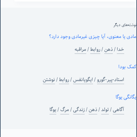
نوشته‌های‌ دیگر
مادی یا معنوی، آیا چیزی غیرمادی وجود دارد؟
خدا
/
ذهن
/
روابط
/
مراقبه
کمک بودا
استاد-پیر-گورو
/
ایگویانفس
/
روابط
/
نوشتن
یگانگی یوگا
آگاهی
/
تولد
/
ذهن
/
زندگی
/
مرگ
/
یوگا