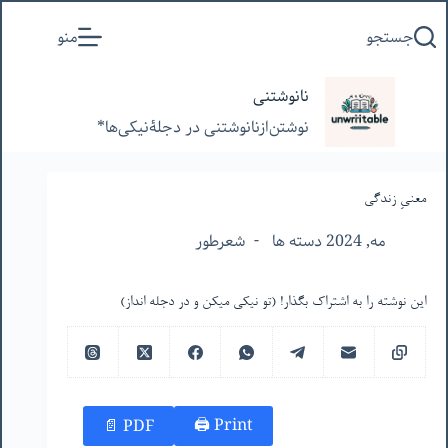
پرش
جستجو
منو
به
محتوا
نانوشتنی
نوشتن‌از‌نانوشتنی‌ در‌ دجلۀنیکی‌ها*
معنیِ زندگی
مه, 2024 دسته ها
شعرطور
این نوشته را به اشتراک بگذار! (تو نیکی میکن و در دجله انداز)
Print 🖨
PDF 📄